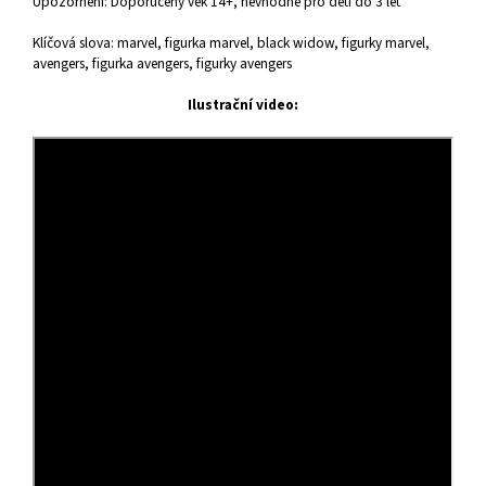
Upozornění: Doporučený věk 14+, nevhodné pro děti do 3 let
Klíčová slova: marvel, figurka marvel, black widow, figurky marvel,
avengers, figurka avengers, figurky avengers
Ilustrační video: