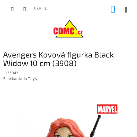
Přejít
NÁKUP
na
CZK
obsah
KOŠÍK
Avengers Kovová figurka Black
Widow 10 cm (3908)
1155942
Značka:
Jada Toys