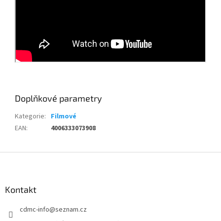
Doplňkové parametry
Kategorie
:
Filmové
EAN
:
4006333073908
Z
á
p
a
Kontakt
t
cdmc-info
@
seznam.cz
í