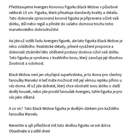
Představujeme Avengers Kovovou Figurku Black Widow v působivé
velikosti 10 cm. Figurka, která přesahuje standardy kvality a detailu.
Tato dokonale zpracovaná kovová figurka je připravena oživit vaši
sbírku, stůl nebo regál a přinést do vašeho domova trochu toho
marvelovského dobrodružství.
Asi jste už viděli řadu Avengers figurek, ale tato figurka Black Widow je
něco zvláštního. Realistické detaily, přesně vyvážené proporce a
dokonalé ztvárnění této oblíbené postavy doslova oživí vaši sbírku.
Tato figurka je vyrobena z kvalitního kovu, který zaručuje její dlouhou
životnost a odolnost.
Black Widow není jen obyčejná superhrdinka, je to ikona pro všechny
fanoušky Marvelu! A teď máte možnost mít její věrnou repliku přímo u
vás doma. Ať už jste sběratel, který chce obohatit svou sbírku o další
skvělý kousek, nebo jste prostě fanoušek Avengers, tahle figurka je pro
vás jako dělaná.
A co víc? Tato Black Widow figurka je skvělým dárkem pro každého
fanouška Marvelu.
Nenechte si ujít příležitost mít tuto skvělou figurku ve své sbírce.
Objednejte si ji ještě dnes!