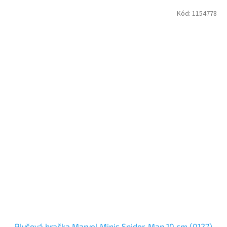
Kód:
1154778
Plyšová hračka Marvel Minis Spider-Man 10 cm (0127)