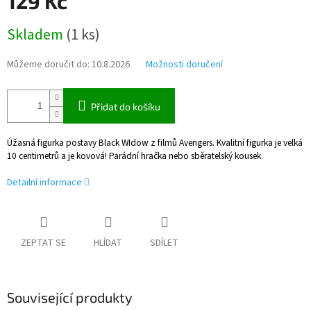
129 Kč
Měrná
Skladem
(
1 ks
)
cena:
Můžeme doručit do:
10.8.2026
Možnosti doručení
Přidat do košíku
Úžasná figurka postavy Black WIdow z filmů Avengers. Kvalitní figurka je velká
10 centimetrů a je kovová! Parádní hračka nebo sběratelský kousek.
Detailní informace
ZEPTAT SE
HLÍDAT
SDÍLET
Související produkty