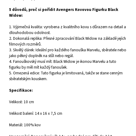
5 důvodů, proč si pořídit Avengers Kovovou Figurku Black
Widow:
1. Výjimečná kvalita: vyrobena z kvalitního kovu s důrazem na detail a
dlouhodobou odolnost.
2. Dokonalá replika: Přesné zpracování Black Widow na základě jejích
filmových rozměrů.
3. Skvělý dárek: Ideální pro každého fanouška Marvelu, sběratele nebo
jako pěkný doplněk na stůl nebo regál.
4. Fanouškovský musí mít: Black Widow je ikonou Marvelu a tuto
figurku by měl mít každý fanoušek.
5. Omezená edice: Tato figurka je limitovaná, takže se stane cenným
sběratelským kouskem.
Specifikace:
Velikost: 10 cm
Velikost balení: 14 x 16 x 7,5 cm
Materiál: 100% kov