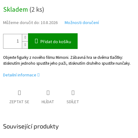
Měrná
Skladem
(
2 ks
)
cena:
Můžeme doručit do:
10.8.2026
Možnosti doručení
Přidat do košíku
Objevte figurky z nového filmu Mimoni. Zábavná hra se dvěma tlačítky:
stisknutím jednoho spustíte jeho paži, stisknutím druhého spustíte nunčaky.
Detailní informace
ZEPTAT SE
HLÍDAT
SDÍLET
Související produkty