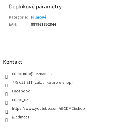
Doplňkové parametry
Kategorie
:
Filmové
EAN
:
887961852844
Z
á
p
a
Kontakt
t
cdmc-info
@
seznam.cz
í
775 611 211 (zák. linka pro e-shop)
Facebook
cdmc_cz
https://www.youtube.com/@CDMCEshop
@cdmccz