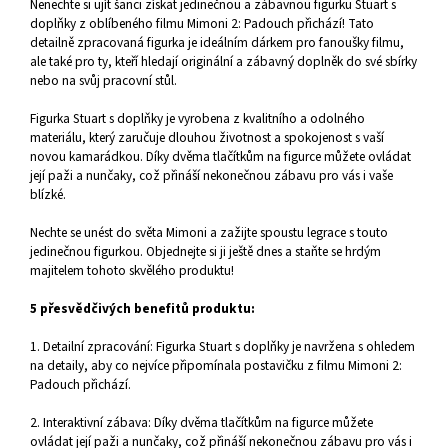
Nenechte si ujít šanci získat jedinečnou a zábavnou figurku Stuart s
doplňky z oblíbeného filmu Mimoni 2: Padouch přichází! Tato
detailně zpracovaná figurka je ideálním dárkem pro fanoušky filmu,
ale také pro ty, kteří hledají originální a zábavný doplněk do své sbírky
nebo na svůj pracovní stůl.
Figurka Stuart s doplňky je vyrobena z kvalitního a odolného
materiálu, který zaručuje dlouhou životnost a spokojenost s vaší
novou kamarádkou. Díky dvěma tlačítkům na figurce můžete ovládat
její paži a nunčaky, což přináší nekonečnou zábavu pro vás i vaše
blízké.
Nechte se unést do světa Mimoni a zažijte spoustu legrace s touto
jedinečnou figurkou. Objednejte si ji ještě dnes a staňte se hrdým
majitelem tohoto skvělého produktu!
5 přesvědčivých benefitů produktu:
1. Detailní zpracování: Figurka Stuart s doplňky je navržena s ohledem
na detaily, aby co nejvíce připomínala postavičku z filmu Mimoni 2:
Padouch přichází.
2. Interaktivní zábava: Díky dvěma tlačítkům na figurce můžete
ovládat její paži a nunčaky, což přináší nekonečnou zábavu pro vás i