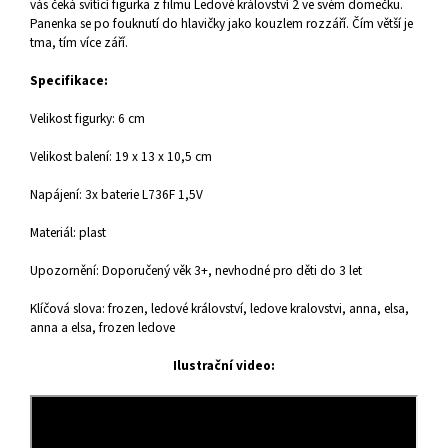
vás čeká svítící figurka z filmu Ledové království 2 ve svém domečku.
Panenka se po fouknutí do hlavičky jako kouzlem rozzáří.
Čím větší je
tma, tím více září.
Specifikace:
Velikost figurky: 6 cm
Velikost balení: 19 x 13 x 10,5 cm
Napájení: 3x baterie L736F 1,5V
Materiál: plast
Upozornění: Doporučený věk 3+, nevhodné pro děti do 3 let
Klíčová slova: frozen, ledové království, ledove kralovstvi, anna, elsa,
anna a elsa, frozen ledove
Ilustrační video: