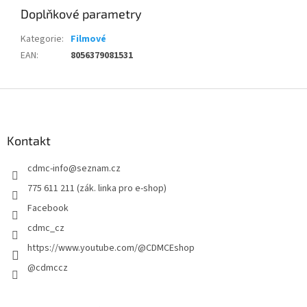
Doplňkové parametry
Kategorie
:
Filmové
EAN
:
8056379081531
Z
á
p
a
Kontakt
t
cdmc-info
@
seznam.cz
í
775 611 211 (zák. linka pro e-shop)
Facebook
cdmc_cz
https://www.youtube.com/@CDMCEshop
@cdmccz