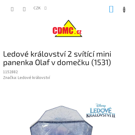
Přejít
NÁKUP
na
CZK
obsah
KOŠÍK
Ledové království 2 svítící mini
panenka Olaf v domečku (1531)
1152882
Značka:
Ledové království