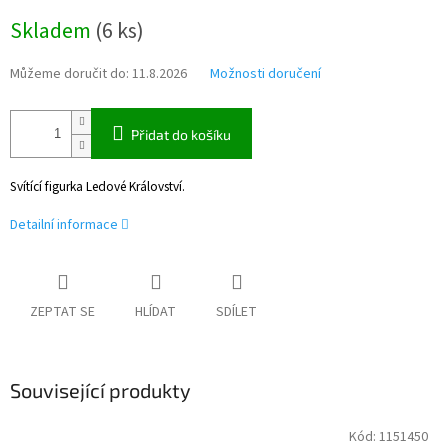
Měrná
Skladem
(
6 ks
)
cena:
Můžeme doručit do:
11.8.2026
Možnosti doručení
Přidat do košíku
Svítící figurka Ledové Království.
Detailní informace
ZEPTAT SE
HLÍDAT
SDÍLET
Související produkty
Kód:
1151450