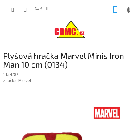
Přejít
NÁKUP
na
CZK
obsah
KOŠÍK
Plyšová hračka Marvel Minis Iron
Man 10 cm (0134)
1154782
Značka:
Marvel