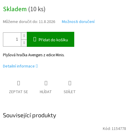
Měrná
Skladem
(
10 ks
)
cena:
Můžeme doručit do:
11.8.2026
Možnosti doručení
Přidat do košíku
Plyšová hračka Avengers z edice Minis.
Detailní informace
ZEPTAT SE
HLÍDAT
SDÍLET
Související produkty
Kód:
1154778