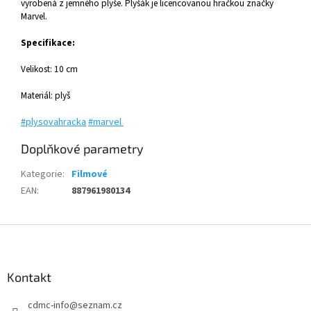
vyrobená z jemného plyše. Plyšák je licencovanou hračkou značky
Marvel.
Specifikace:
Velikost: 10 cm
Materiál: plyš
#plysovahracka
#marvel
Doplňkové parametry
Kategorie
:
Filmové
EAN
:
887961980134
Z
á
p
a
Kontakt
t
cdmc-info
@
seznam.cz
í