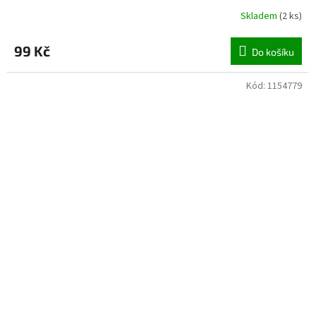
Skladem
(
2 ks
)
99 Kč
Do košíku
Kód:
1154779