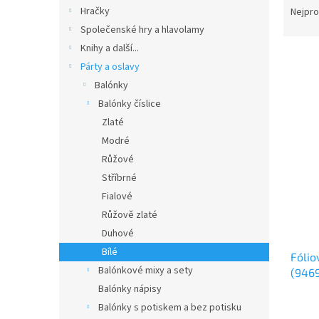
n
a
Hračky
Nejpro
e
z
Společenské hry a hlavolamy
l
e
Knihy a další...
V
n
Párty a oslavy
ý
í
Balónky
p
p
i
r
Balónky číslice
s
o
Zlaté
p
d
Modré
r
u
Růžové
o
k
Stříbrné
d
t
Fialové
u
ů
k
Růžově zlaté
t
Duhové
ů
Bílé
Fólio
Balónkové mixy a sety
(946
Balónky nápisy
Balónky s potiskem a bez potisku