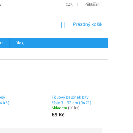
ERTIFIKÁTY A NÁVODY
OBCHODNÍ PODMÍNKY
CZK
Přihlášení
OCHRANA OSOBNÍCH 
NÁKUPNÍ
Prázdný košík
KOŠÍK
ra
Blog
ílý
Fóliový balónek bílý
9445)
číslo 7 - 92 cm (9421)
Skladem
(
10 ks
)
69 Kč