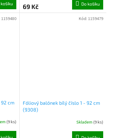
 košíku
Do košíku
69 Kč
:
1159480
Kód:
1159479
- 92 cm
Fóliový balónek bílý číslo 1 - 92 cm
(9308)
dem
(
9 ks
)
Skladem
(
9 ks
)
 košíku
Do košíku