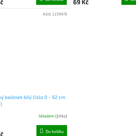
Kč
69 Kč
Kód:
1159478
vý balónek bílý číslo 0 - 92 cm
)
Skladem
(
10 ks
)
Do košíku
Kč