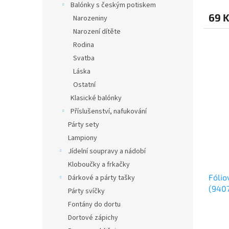
Balónky s českým potiskem
69 
Narozeniny
Narození dítěte
Rodina
Svatba
Láska
Ostatní
Klasické balónky
Příslušenství, nafukování
Párty sety
Lampiony
Jídelní soupravy a nádobí
Kloboučky a frkačky
Fólio
Dárkové a párty tašky
(940
Párty svíčky
Fontány do dortu
Dortové zápichy