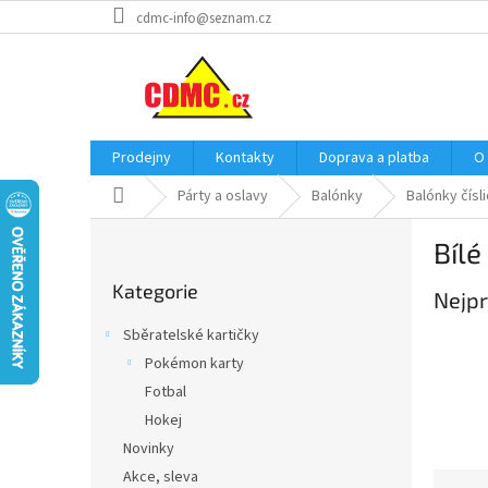
Přejít
cdmc-info@seznam.cz
na
obsah
Prodejny
Kontakty
Doprava a platba
O
Domů
Párty a oslavy
Balónky
Balónky čísl
P
Bílé
o
Přeskočit
s
Kategorie
kategorie
Nejpr
t
r
Sběratelské kartičky
a
Pokémon karty
n
Fotbal
n
í
Hokej
p
Novinky
a
Akce, sleva
Ř