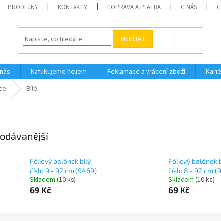
PRODEJNY
KONTAKTY
DOPRAVA A PLATBA
O NÁS
C
HLEDAT
 nás
Nafukujeme heliem
Reklamace a vrácení zboží
Karié
ice
Bílé
odávanější
Fóliový balónek bílý
Fóliový balónek b
číslo 9 - 92 cm (9469)
číslo 8 - 92 cm (
Skladem
(
10 ks
)
Skladem
(
10 ks
)
69 Kč
69 Kč