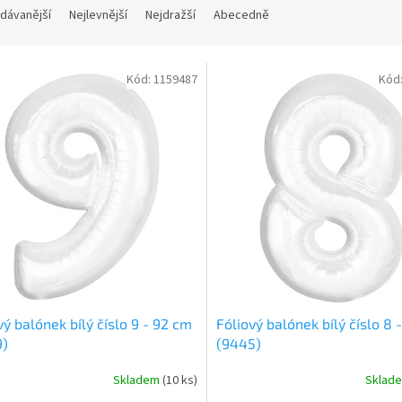
dávanější
Nejlevnější
Nejdražší
Abecedně
Kód:
1159487
Kód
vý balónek bílý číslo 9 - 92 cm
Fóliový balónek bílý číslo 8 
9)
(9445)
Skladem
(
10 ks
)
Sklad