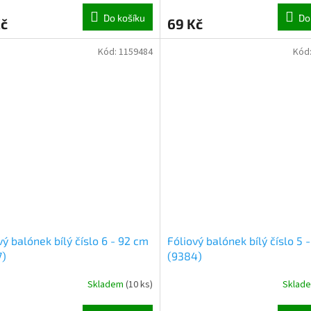
Do košíku
Do
Kč
69 Kč
Kód:
1159484
Kód
vý balónek bílý číslo 6 - 92 cm
Fóliový balónek bílý číslo 5 
7)
(9384)
Skladem
(
10 ks
)
Sklad