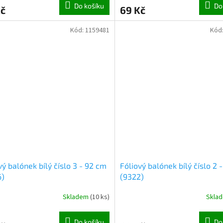
Do košíku
Do
Kč
69 Kč
Kód:
1159481
Kód
vý balónek bílý číslo 3 - 92 cm
Fóliový balónek bílý číslo 2 
6)
(9322)
Skladem
(
10 ks
)
Skla
Do košíku
Do