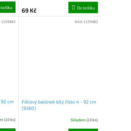
 košíku
Do košíku
69 Kč
:
1159483
Kód:
1159482
- 92 cm
Fóliový balónek bílý číslo 4 - 92 cm
(9360)
em
(
10 ks
)
Skladem
(
10 ks
)