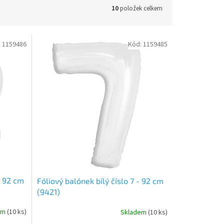
10
položek celkem
:
1159486
Kód:
1159485
- 92 cm
Fóliový balónek bílý číslo 7 - 92 cm
(9421)
em
(
10 ks
)
Skladem
(
10 ks
)