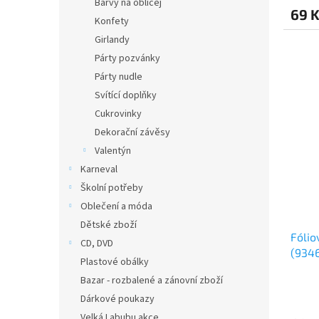
Barvy na obličej
69 
Konfety
Girlandy
Párty pozvánky
Párty nudle
Svítící doplňky
Cukrovinky
Dekorační závěsy
Valentýn
Karneval
Školní potřeby
Oblečení a móda
Dětské zboží
Fólio
CD, DVD
(934
Plastové obálky
Bazar - rozbalené a zánovní zboží
Dárkové poukazy
Velká Labubu akce