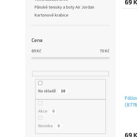
69 
Pánské tenisky a boty Air Jordan
Kartonové krabice
Cena
69
Kč
70
Kč
Na skladě
10
Fólio
(8776
Akce
0
Novinka
0
69 