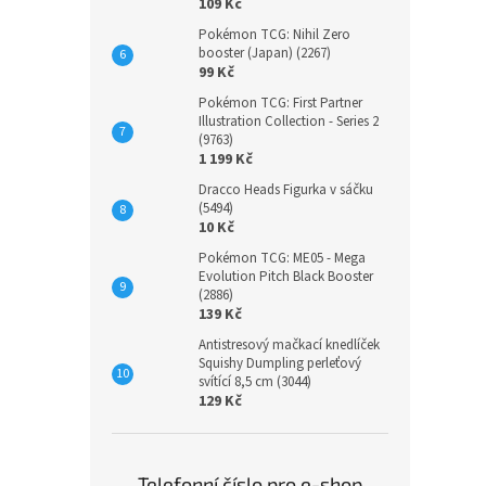
109 Kč
Pokémon TCG: Nihil Zero
booster (Japan) (2267)
99 Kč
Pokémon TCG: First Partner
Illustration Collection - Series 2
(9763)
1 199 Kč
Dracco Heads Figurka v sáčku
(5494)
10 Kč
Pokémon TCG: ME05 - Mega
Evolution Pitch Black Booster
(2886)
139 Kč
Antistresový mačkací knedlíček
Squishy Dumpling perleťový
svítící 8,5 cm (3044)
129 Kč
Telefonní číslo pro e-shop