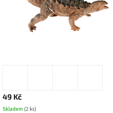
49 Kč
Měrná
Skladem
(
2 ks
)
cena: