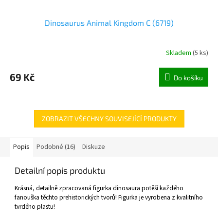
Dinosaurus Animal Kingdom C (6719)
Skladem
(
5 ks
)
69 Kč
Do košíku
ZOBRAZIT VŠECHNY SOUVISEJÍCÍ PRODUKTY
Popis
Podobné (16)
Diskuze
Detailní popis produktu
Krásná, detailně zpracovaná figurka dinosaura potěší každého
fanouška těchto prehistorických tvorů! Figurka je vyrobena z kvalitního
tvrdého plastu!