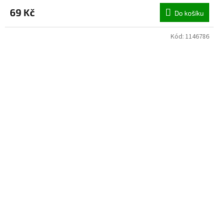
69 Kč
Do košíku
Kód:
1146786