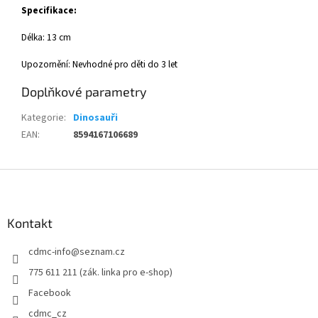
Specifikace:
Délka: 13 cm
Upozornění: Nevhodné pro děti do 3 let
Doplňkové parametry
Kategorie
:
Dinosauři
EAN
:
8594167106689
Z
á
p
a
Kontakt
t
cdmc-info
@
seznam.cz
í
775 611 211 (zák. linka pro e-shop)
Facebook
cdmc_cz