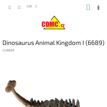
Přejít
NÁKUP
na
CZK
obsah
KOŠÍK
Dinosaurus Animal Kingdom I (6689)
1146804