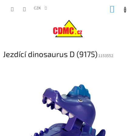
Přejít
NÁKUP
na
CZK
obsah
KOŠÍK
Jezdící dinosaurus D (9175)
1153552