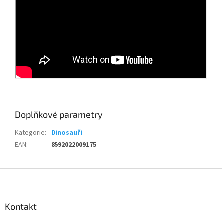
Doplňkové parametry
Kategorie
:
Dinosauři
EAN
:
8592022009175
Z
á
p
a
Kontakt
t