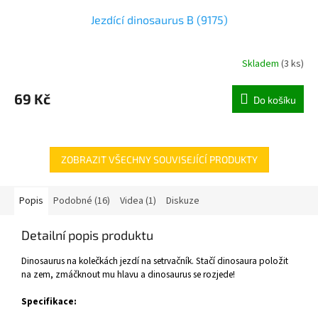
Jezdící dinosaurus B (9175)
Skladem
(
3 ks
)
69 Kč
Do košíku
ZOBRAZIT VŠECHNY SOUVISEJÍCÍ PRODUKTY
Popis
Podobné (16)
Videa (1)
Diskuze
Detailní popis produktu
Dinosaurus na kolečkách jezdí na setrvačník. Stačí dinosaura položit
na zem, zmáčknout mu hlavu a dinosaurus se rozjede!
Specifikace: