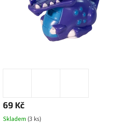
69 Kč
Měrná
Skladem
(
3 ks
)
cena: