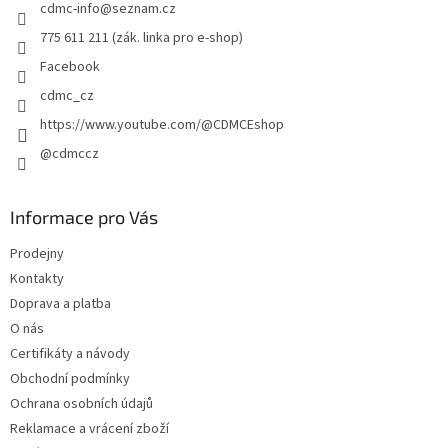
cdmc-info
@
seznam.cz
í
775 611 211 (zák. linka pro e-shop)
Facebook
cdmc_cz
https://www.youtube.com/@CDMCEshop
@cdmccz
Informace pro Vás
Prodejny
Kontakty
Doprava a platba
O nás
Certifikáty a návody
Obchodní podmínky
Ochrana osobních údajů
Reklamace a vrácení zboží