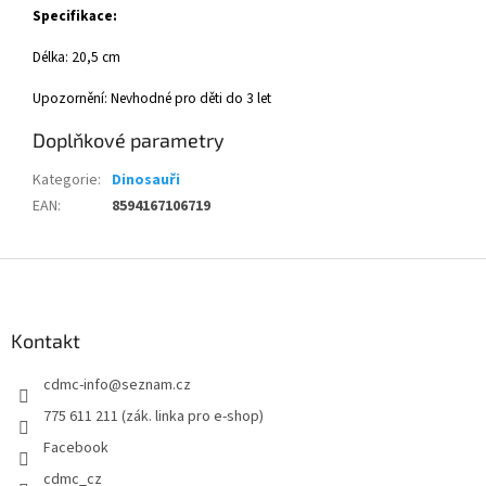
Specifikace:
Délka: 20,5 cm
Upozornění: Nevhodné pro děti do 3 let
Doplňkové parametry
Kategorie
:
Dinosauři
EAN
:
8594167106719
Z
á
p
a
Kontakt
t
cdmc-info
@
seznam.cz
í
775 611 211 (zák. linka pro e-shop)
Facebook
cdmc_cz