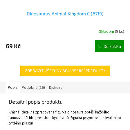
Dinosaurus Animal Kingdom C (6719)
Skladem
(
5 ks
)
69 Kč
Do košíku
ZOBRAZIT VŠECHNY SOUVISEJÍCÍ PRODUKTY
Popis
Podobné (16)
Diskuze
Detailní popis produktu
Krásná, detailně zpracovaná figurka dinosaura potěší každého
fanouška těchto prehistorických tvorů! Figurka je vyrobena z kvalitního
tvrdého plastu!