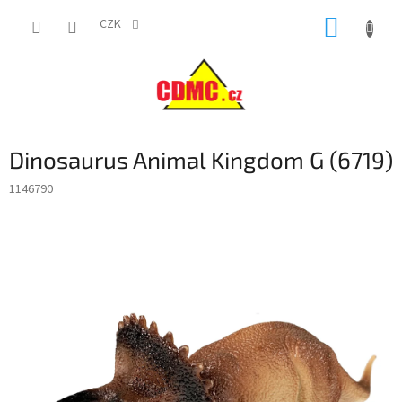
Přejít
NÁKUP
na
CZK
obsah
KOŠÍK
Dinosaurus Animal Kingdom G (6719)
1146790