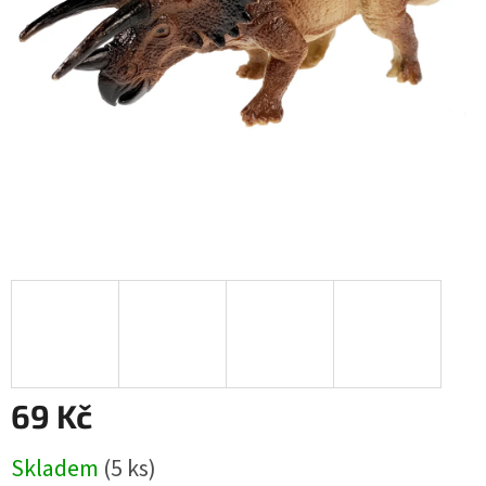
69 Kč
Měrná
Skladem
(
5 ks
)
cena: