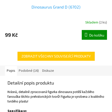
Dinosaurus Grand D (6702)
Skladem
(
2 ks
)
99 Kč
Do košíku
ZOBRAZIT VŠECHNY SOUVISEJÍCÍ PRODUKTY
Popis
Podobné (16)
Diskuze
Detailní popis produktu
Krásná, detailně zpracovaná figurka dinosaura potěší každého
fanouška těchto prehistorických tvorů! Figurka je vyrobena z kvalitního
tvrdého plastu!
Specifikace: