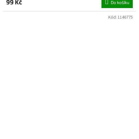
99 Kč
Do košíku
Kód:
1146775