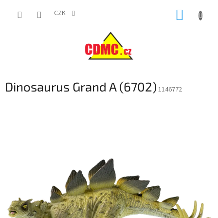
Přejít
NÁKUP
na
CZK
obsah
KOŠÍK
Dinosaurus Grand A (6702)
1146772