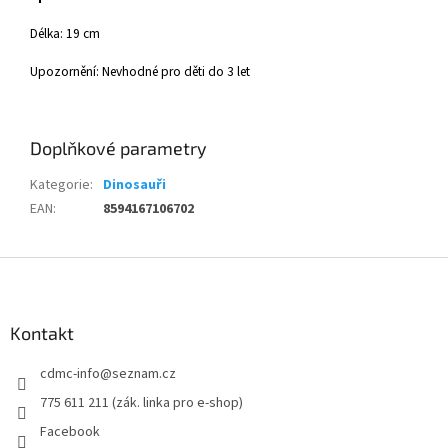
Délka: 19 cm
Upozornění: Nevhodné pro děti do 3 let
Doplňkové parametry
Kategorie
:
Dinosauři
EAN
:
8594167106702
Z
á
p
a
Kontakt
t
cdmc-info
@
seznam.cz
í
775 611 211 (zák. linka pro e-shop)
Facebook