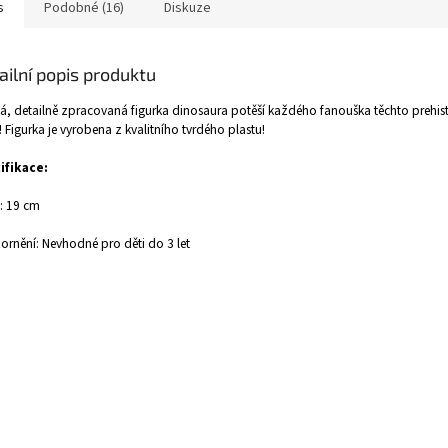
s
Podobné (16)
Diskuze
ailní popis produktu
á, detailně zpracovaná figurka dinosaura potěší každého fanouška těchto prehis
! Figurka je vyrobena z kvalitního tvrdého plastu!
ifikace:
: 19 cm
rnění: Nevhodné pro děti do 3 let