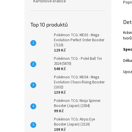
Kartonové krabice
Popi
Det
Top 10 produktů
Krásn
Pokémon TCG: ME03 - Mega
tvorů
Evolution Perfect Order Booster
(7110)
Spec
129 Kč
Pokémon TCG - Poké Ball Tin
Délka
2024 (5870)
549 Kč
Upozo
Pokémon TCG: ME04 - Mega
Evolution Chaos Rising Booster
(1032)
139 Kč
Pokémon TCG: Ninja Spinner
Booster (Japan) (2304)
99 Kč
Pokémon TCG: Abyss Eye
Booster (Japan) (2110)
109 Kč