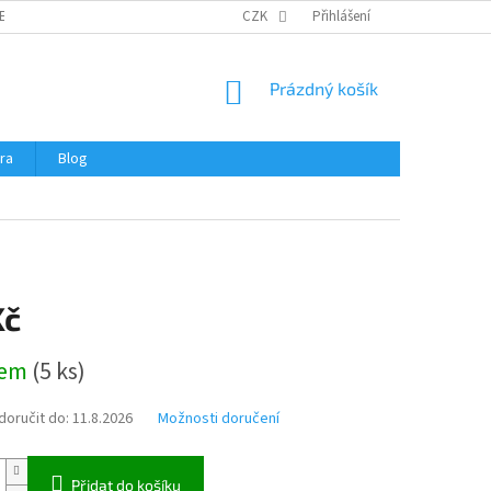
ERTIFIKÁTY A NÁVODY
OBCHODNÍ PODMÍNKY
CZK
Přihlášení
OCHRANA OSOBNÍCH 
NÁKUPNÍ
Prázdný košík
KOŠÍK
ra
Blog
Kč
dem
(
5 ks
)
oručit do:
11.8.2026
Možnosti doručení
Přidat do košíku