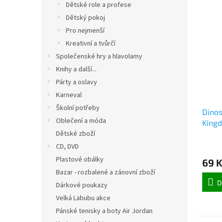
Dětské role a profese
Dětský pokoj
Pro nejmenší
Kreativní a tvůrčí
Společenské hry a hlavolamy
Knihy a další...
Párty a oslavy
Karneval
Školní potřeby
Dino
Oblečení a móda
Kingd
Dětské zboží
CD, DVD
Plastové obálky
69 
Bazar - rozbalené a zánovní zboží
D
Dárkové poukazy
Velká Labubu akce
Pánské tenisky a boty Air Jordan