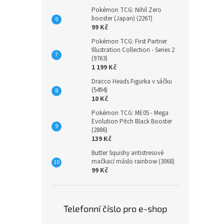
Pokémon TCG: Nihil Zero
booster (Japan) (2267)
99 Kč
Pokémon TCG: First Partner
Illustration Collection - Series 2
(9763)
1 199 Kč
Dracco Heads Figurka v sáčku
(5494)
10 Kč
Pokémon TCG: ME05 - Mega
Evolution Pitch Black Booster
(2886)
139 Kč
Butter Squishy antistresové
mačkací máslo rainbow (3068)
99 Kč
Telefonní číslo pro e-shop