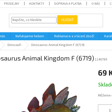
PRODEJNY
KONTAKTY
DOPRAVA A PLATBA
O NÁS
C
HLEDAT
 nás
Nafukujeme heliem
Reklamace a vrácení zboží
Karié
Dinosauři
Dinosaurus Animal Kingdom F (6719)
osaurus Animal Kingdom F (6719)
1146789
69 
Měrná
Skla
cena:
Můžeme d