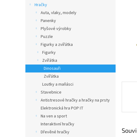
n
Hračky
e
Auta, vlaky, modely
l
Panenky
Plyšové výrobky
Puzzle
Figurky a zvířátka
Figurky
Zvířátka
Dinosauři
Zvířátka
Loutky a maňásci
Stavebnice
Antistresové hračky a hračky na prsty
Elektronická hra POP IT
Na ven a sport
Interaktivní hračky
Souvi
Dřevěné hračky