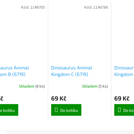
Kód:
1146785
Kód:
1146786
saurus Animal
Dinosaurus Animal
Dinosaur
om B (6719)
Kingdom C (6719)
Kingdom 
Skladem
(
8 ks
)
Skladem
(
5 ks
)
Kč
69 Kč
69 Kč
o košíku
Do košíku
Do ko