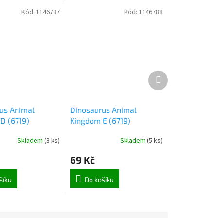
Kód:
1146787
Kód:
1146788
Další
produkt
us Animal
Dinosaurus Animal
D (6719)
Kingdom E (6719)
Skladem
(
3 ks
)
Skladem
(
5 ks
)
69 Kč
šíku
Do košíku