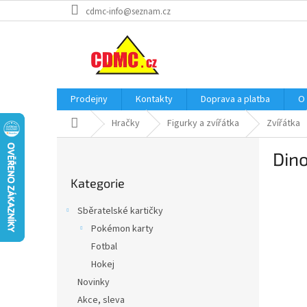
Přejít
cdmc-info@seznam.cz
na
obsah
Prodejny
Kontakty
Doprava a platba
O
Domů
Hračky
Figurky a zvířátka
Zvířátka
P
Din
o
Přeskočit
s
Kategorie
kategorie
t
r
Sběratelské kartičky
a
Pokémon karty
n
Fotbal
n
í
Hokej
p
Novinky
a
Akce, sleva