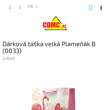
Přejít
NÁKUP
na
CZK
obsah
KOŠÍK
Dárková taška velká Plameňák B
(0033)
1145019