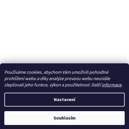
Používáme cookies, abychom Vám umožnili pohodlné
Sledovat na Instagramu
prohlížení webu a díky analýze provozu webu neustále
zlepšovali jeho funkce, výkon a použitelnost. Další
informace
.
Vytvořil Shoptet
Nastavení
Copyright 2026
cdmc.cz
. Všechna práva vyhrazena.
Upravit
Souhlasím
nastavení cookies