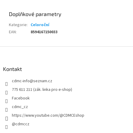
Doplňkové parametry
Kategorie
:
Celoroční
EAN
:
8594167150033
Z
á
p
a
Kontakt
t
cdmc-info
@
seznam.cz
í
775 611 211 (zák. linka pro e-shop)
Facebook
cdmc_cz
https://www.youtube.com/@CDMCEshop
@cdmccz