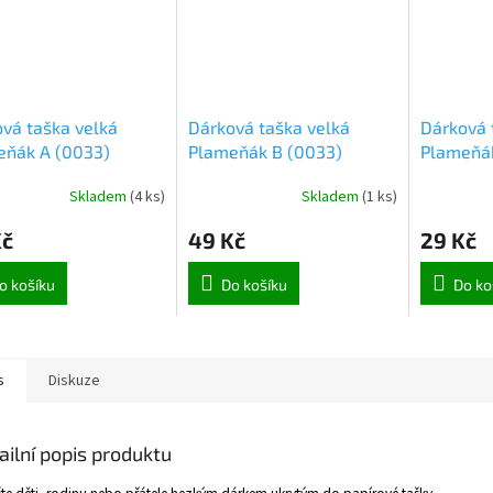
vá taška velká
Dárková taška velká
Dárková 
eňák A (0033)
Plameňák B (0033)
Plameňák
Skladem
(
4 ks
)
Skladem
(
1 ks
)
Kč
49 Kč
29 Kč
o košíku
Do košíku
Do ko
s
Diskuze
ailní popis produktu