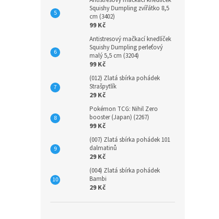
Antistresový mačkací knedlíček
Squishy Dumpling zvířátko 8,5
cm (3402)
99 Kč
Antistresový mačkací knedlíček
Squishy Dumpling perleťový
malý 5,5 cm (3204)
99 Kč
(012) Zlatá sbírka pohádek
Strašpytlík
29 Kč
Pokémon TCG: Nihil Zero
booster (Japan) (2267)
99 Kč
(007) Zlatá sbírka pohádek 101
dalmatinů
29 Kč
(004) Zlatá sbírka pohádek
Bambi
29 Kč