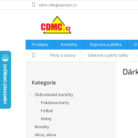
Přejít
cdmc-info@seznam.cz
na
obsah
Prodejny
Kontakty
Doprava a platba
O
Domů
Párty a oslavy
Dárkové a párty tašky
P
Dárk
o
Přeskočit
s
Kategorie
kategorie
t
r
Sběratelské kartičky
a
Pokémon karty
n
Fotbal
n
í
Hokej
p
Novinky
a
Akce, sleva