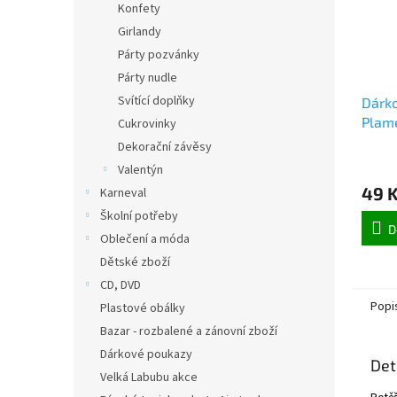
Konfety
Girlandy
Párty pozvánky
Párty nudle
Svítící doplňky
Dárko
Plam
Cukrovinky
Dekorační závěsy
Valentýn
49 
Karneval
Školní potřeby
D
Oblečení a móda
Dětské zboží
CD, DVD
Popi
Plastové obálky
Bazar - rozbalené a zánovní zboží
Dárkové poukazy
Det
Velká Labubu akce