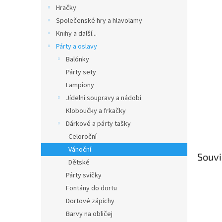
n
Hračky
e
Společenské hry a hlavolamy
l
Knihy a další...
Párty a oslavy
Balónky
Párty sety
Lampiony
Jídelní soupravy a nádobí
Kloboučky a frkačky
Dárkové a párty tašky
Celoroční
Vánoční
Souvi
Dětské
Párty svíčky
Fontány do dortu
Dortové zápichy
Barvy na obličej