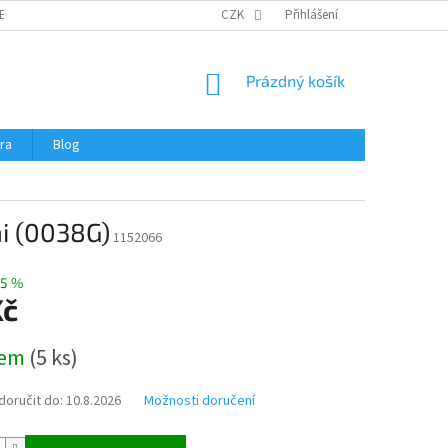
ERTIFIKÁTY A NÁVODY
OBCHODNÍ PODMÍNKY
CZK
Přihlášení
OCHRANA OSOBNÍCH 
NÁKUPNÍ
Prázdný košík
KOŠÍK
ra
Blog
mi (0038G)
1152066
5 %
Kč
dem
(
5 ks
)
oručit do:
10.8.2026
Možnosti doručení