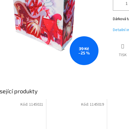
Dárková t
Detailní 
39 Kč
–25 %
TISK
sející produkty
Kód:
1145021
Kód:
1145019