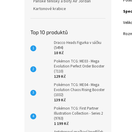
Potěš
Pánské tenisky a boty Air Jordan
Kartonové krabice
Spec
Velik
Top 10 produktů
Rozm
Dracco Heads Figurka v sáčku
(5494)
10 Kč
Pokémon TCG: ME03 - Mega
Evolution Perfect Order Booster
(7110)
129 Kč
Pokémon TCG: ME04 - Mega
Evolution Chaos Rising Booster
(1032)
139 Kč
Pokémon TCG: First Partner
Illustration Collection - Series 2
(9763)
1 199 Kč