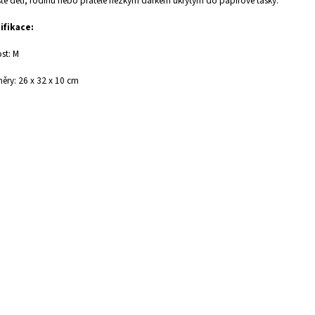
te děti, rodinu nebo přátele hezkým dárkem ukrytým do papírové tašky.
ifikace:
ost: M
ěry:
26 x 32 x 10 cm