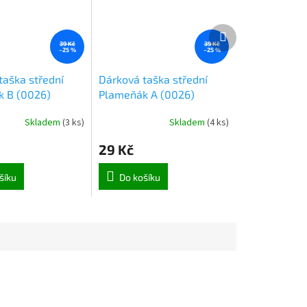
Další
produkt
39 Kč
39 Kč
–25 %
–25 %
taška střední
Dárková taška střední
 B (0026)
Plameňák A (0026)
Skladem
(
3 ks
)
Skladem
(
4 ks
)
29 Kč
šíku
Do košíku