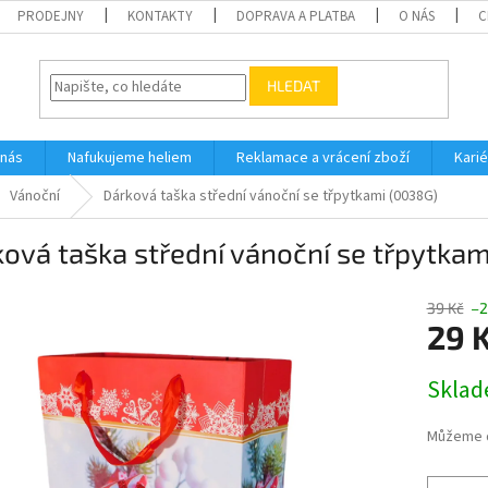
PRODEJNY
KONTAKTY
DOPRAVA A PLATBA
O NÁS
C
HLEDAT
 nás
Nafukujeme heliem
Reklamace a vrácení zboží
Karié
Vánoční
Dárková taška střední vánoční se třpytkami (0038G)
ová taška střední vánoční se třpytka
39 Kč
–2
29 
Měrná
Skla
cena:
Můžeme d