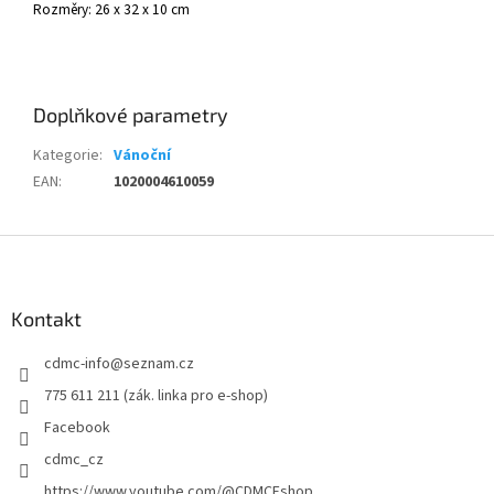
Rozměry:
26 x 32 x 10 cm
Doplňkové parametry
Kategorie
:
Vánoční
EAN
:
1020004610059
Z
á
p
a
Kontakt
t
cdmc-info
@
seznam.cz
í
775 611 211 (zák. linka pro e-shop)
Facebook
cdmc_cz
https://www.youtube.com/@CDMCEshop