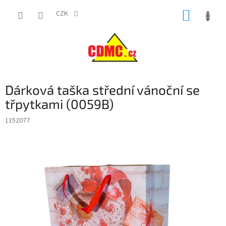
Přejít
NÁKUP
na
CZK
obsah
KOŠÍK
Dárková taška střední vánoční se
třpytkami (0059B)
1152077