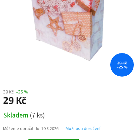
39 Kč
–25 %
39 Kč
–25 %
29 Kč
Měrná
Skladem
(
7 ks
)
cena:
Můžeme doručit do:
10.8.2026
Možnosti doručení