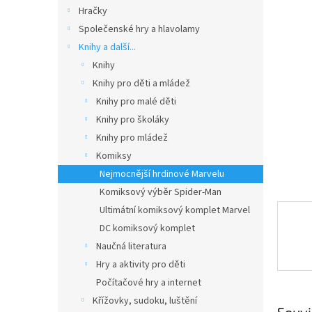
n
Hračky
e
Společenské hry a hlavolamy
l
Knihy a další...
Knihy
Knihy pro děti a mládež
Knihy pro malé děti
Knihy pro školáky
Knihy pro mládež
Komiksy
Nejmocnější hrdinové Marvelu
Komiksový výběr Spider-Man
Ultimátní komiksový komplet Marvel
DC komiksový komplet
Naučná literatura
Hry a aktivity pro děti
Počítačové hry a internet
Křížovky, sudoku, luštění
Souvi