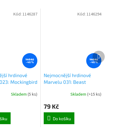
Kód:
1146287
Kód:
1146294
Další
produkt
149 Kč
149 Kč
–46 %
–46 %
jší hrdinové
Nejmocnější hrdinové
023: Mockingbird
Marvelu 031: Beast
Skladem
(
5 ks
)
Skladem
(
>15 ks
)
79 Kč
šíku
Do košíku