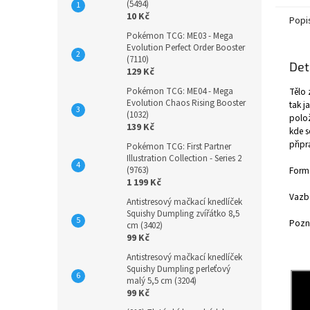
(5494)
10 Kč
Popi
Pokémon TCG: ME03 - Mega
Evolution Perfect Order Booster
(7110)
Det
129 Kč
Pokémon TCG: ME04 - Mega
Tělo 
Evolution Chaos Rising Booster
tak j
(1032)
polož
139 Kč
kde s
připr
Pokémon TCG: First Partner
Illustration Collection - Series 2
(9763)
Form
1 199 Kč
Vazb
Antistresový mačkací knedlíček
Squishy Dumpling zvířátko 8,5
Pozná
cm (3402)
99 Kč
Antistresový mačkací knedlíček
Squishy Dumpling perleťový
malý 5,5 cm (3204)
99 Kč