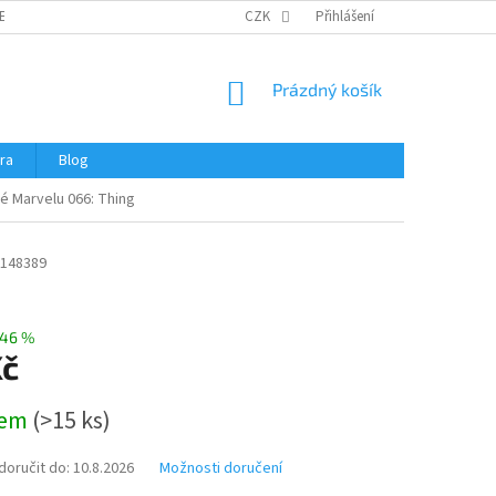
ERTIFIKÁTY A NÁVODY
OBCHODNÍ PODMÍNKY
CZK
Přihlášení
OCHRANA OSOBNÍCH 
NÁKUPNÍ
Prázdný košík
KOŠÍK
ra
Blog
é Marvelu 066: Thing
148389
46 %
Kč
dem
(
>15 ks
)
oručit do:
10.8.2026
Možnosti doručení