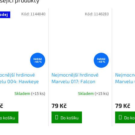
Kód:
1144840
Kód:
1146283
odej
149 Kč
149 Kč
–46 %
–46 %
cnější hrdinové
Nejmocnější hrdinové
Nejmocně
elu 004: Hawkeye
Marvelu 017: Falcon
Marvelu 
Skladem
(
>15 ks
)
Skladem
(
>15 ks
)
č
79 Kč
79 Kč
o košíku
Do košíku
Do ko