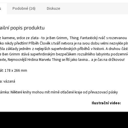
s
Podobné (16)
Diskuze
ailní popis produktu
z kamene, srdce ze zlata - to je Ben Grimm, Thing. Fantastický rváč s rozervanou 
ako nikdy předtím! Příběh Člověk s tváří netvora je na svou dobu velmi nezvykle pln
ila základy jedněm z nejlepších superhrdinských příběhů v historii. A druhou část 
e Ben Grimm stává superhrdinským bezpečákem rozsáhlého labyrintu podzemních la
avte, Nejmocnější Hrdina Marvelu Thing se řítí jako lavina... a je čas na držkovou!
át: 178 x 266 mm
a: vázaná
mka: Některé knihy mohou mít mírně otlačené kraje od převazovací pásky
Ilustrační video: