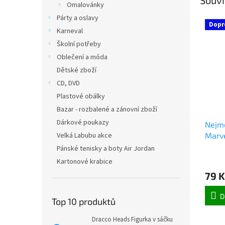
Omalovánky
Párty a oslavy
Dopr
Karneval
Školní potřeby
Oblečení a móda
Dětské zboží
CD, DVD
Plastové obálky
Bazar - rozbalené a zánovní zboží
Dárkové poukazy
Nejmo
Velká Labubu akce
Marv
Pánské tenisky a boty Air Jordan
Kartonové krabice
79 K
D
Top 10 produktů
Dracco Heads Figurka v sáčku