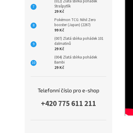
(012) Zlatá sbírka pohádek
Strašpytlík
29 Kč
Pokémon TCG: Nihil Zero
booster (Japan) (2267)
99 Kč
(007) Zlatá sbírka pohádek 101
dalmatinů
29 Kč
(004) Zlatá sbírka pohádek
Bambi
29 Kč
Telefonní číslo pro e-shop
+420 775 611 211