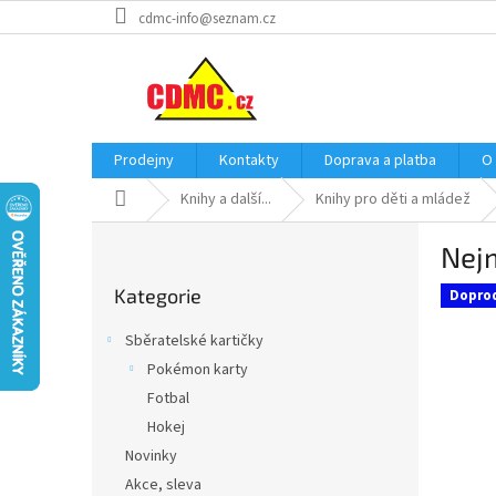
Přejít
cdmc-info@seznam.cz
na
obsah
Prodejny
Kontakty
Doprava a platba
O
Domů
Knihy a další...
Knihy pro děti a mládež
P
Nej
o
Přeskočit
s
Kategorie
kategorie
Dopro
t
r
Sběratelské kartičky
a
Pokémon karty
n
Fotbal
n
í
Hokej
p
Novinky
a
Akce, sleva