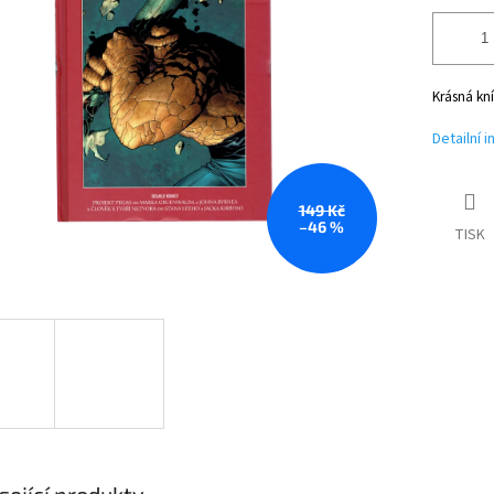
Krásná kní
Detailní 
149 Kč
–46 %
TISK
sející produkty