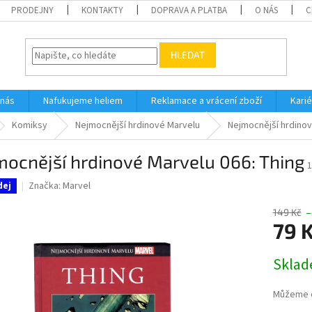
PRODEJNY
KONTAKTY
DOPRAVA A PLATBA
O NÁS
C
HLEDAT
 nás
Nafukujeme heliem
Reklamace a vrácení zboží
Karié
Komiksy
Nejmocnější hrdinové Marvelu
Nejmocnější hrdinov
mocnější hrdinové Marvelu 066: Thing
1
Značka:
Marvel
dej
149 Kč
–
79 
Měrná
Skla
cena:
Můžeme d