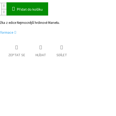
Přidat do košíku
žka z edice Nejmocnější hrdinové Marvelu.
informace
ZEPTAT SE
HLÍDAT
SDÍLET