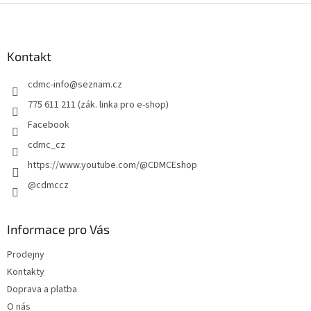
Z
á
p
a
Kontakt
t
cdmc-info
@
seznam.cz
í
775 611 211 (zák. linka pro e-shop)
Facebook
cdmc_cz
https://www.youtube.com/@CDMCEshop
@cdmccz
Informace pro Vás
Prodejny
Kontakty
Doprava a platba
O nás