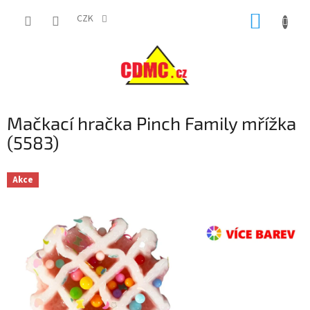
Přejít
NÁKUP
na
CZK
obsah
KOŠÍK
Mačkací hračka Pinch Family mřížka
(5583)
Akce