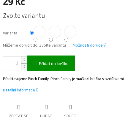
29 Kč
Měrná
Zvolte variantu
cena:
Varianta
Můžeme doručit do:
Zvolte variantu
Možnosti doručení
Přidat do košíku
Představujeme Pinch Family. Pinch Family je mačkací hračka s ozdůbkami.
Detailní informace
ZEPTAT SE
HLÍDAT
SDÍLET