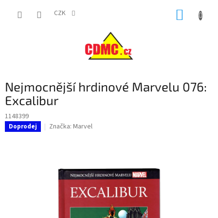
Přejít
NÁKUP
na
CZK
obsah
KOŠÍK
Nejmocnější hrdinové Marvelu 076:
Excalibur
1148399
Značka:
Marvel
Doprodej