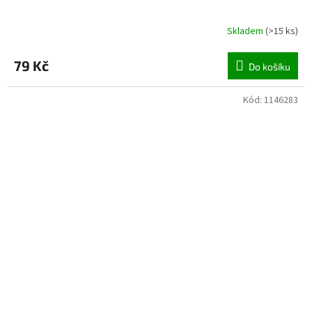
Skladem
(
>15 ks
)
79 Kč
Do košíku
Kód:
1146283