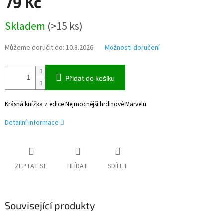
79 Kč
Měrná
Skladem
(
>15 ks
)
cena:
Můžeme doručit do:
10.8.2026
Možnosti doručení
Přidat do košíku
Krásná knížka z edice Nejmocnější hrdinové Marvelu.
Detailní informace
ZEPTAT SE
HLÍDAT
SDÍLET
Související produkty