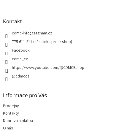
Z
á
p
a
Kontakt
t
cdmc-info
@
seznam.cz
í
775 611 211 (zák. linka pro e-shop)
Facebook
cdmc_cz
https://www.youtube.com/@CDMCEshop
@cdmccz
Informace pro Vás
Prodejny
Kontakty
Doprava a platba
O nás