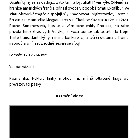
Ostatní týmy se zakládají... zato tenhle byl ukut! První výlet X-Menů za
hranice amerických frančíz přinesl ovoce v podobě týmu Excalibur. Ve
stínu obrovské tragédie spojují síly Shadowcat, Nightcrawler, Captain
Britain a metamorfka Meggan, aby sen Charlese Xaviera udrželi naživu.
Rachel Summersová, hostitelka všemocné entity Phoenix, na sebe
přivolá hněv strašlivých Vojvků, a Excalibur se tak pouští do boje!
Tento transatlantický tým nemá konkurenci, a tvůrčí skupina z Domu
nápadů si s ním rozhodně nebere servítky!
Formát: 178 x 266 mm
Vazba: vázaná
Poznámka: Některé knihy mohou mít mírně otlačené kraje od
převazovací pásky
Ilustrační video: