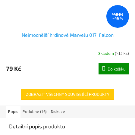
149 Kč
–46 %
Nejmocnější hrdinové Marvelu 017: Falcon
Skladem
(
>15 ks
)
79 Kč
Do košíku
ZOBRAZIT VŠECHNY SOUVISEJÍCÍ PRODUKTY
Popis
Podobné (16)
Diskuze
Detailní popis produktu