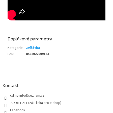
Doplňkové parametry
Kategorie
:
Zvířátka
EAN
:
8592022009144
Z
á
p
a
Kontakt
t
cdmc-info
@
seznam.cz
í
775 611 211 (zák. linka pro e-shop)
Facebook