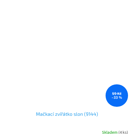
59 Kč
–33 %
Mačkací zvířátko slon (9144)
Skladem
(
4 ks
)