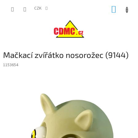
Přejít
NÁKUP
na
CZK
obsah
KOŠÍK
Mačkací zvířátko nosorožec (9144)
1153654