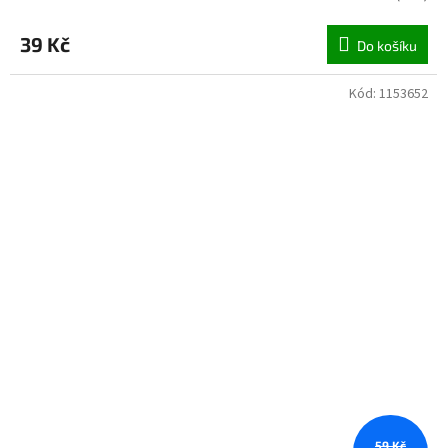
39 Kč
Do košíku
Kód:
1153652
59 Kč