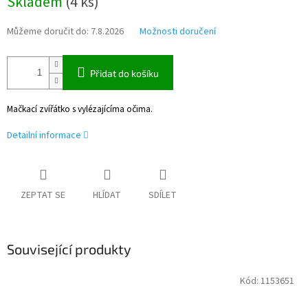
Skladem
(
4 ks
)
cena:
Můžeme doručit do:
7.8.2026
Možnosti doručení
Přidat do košíku
Mačkací zvířátko s vylézajícíma očima.
Detailní informace
ZEPTAT SE
HLÍDAT
SDÍLET
Související produkty
Kód:
1153651