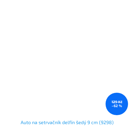
129 Kč
–62 %
Auto na setrvačník delfín šedý 9 cm (9298)