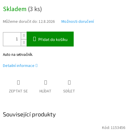
Měrná
Skladem
(
3 ks
)
cena:
Můžeme doručit do:
12.8.2026
Možnosti doručení
Přidat do košíku
Auto na setrvačník.
Detailní informace
ZEPTAT SE
HLÍDAT
SDÍLET
Související produkty
Kód:
1153456