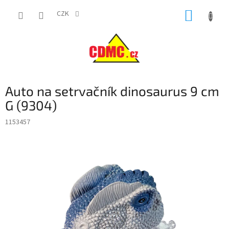
Přejít
NÁKUP
na
CZK
obsah
KOŠÍK
Auto na setrvačník dinosaurus 9 cm
G (9304)
1153457