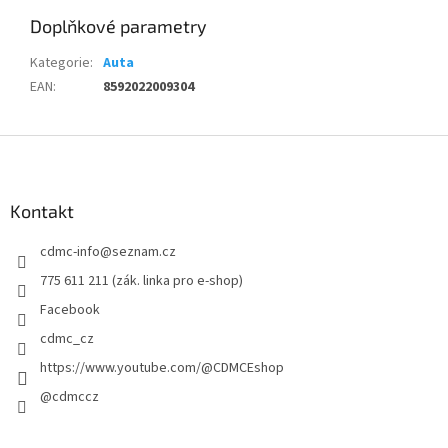
Doplňkové parametry
Kategorie
:
Auta
EAN
:
8592022009304
Z
á
p
a
Kontakt
t
cdmc-info
@
seznam.cz
í
775 611 211 (zák. linka pro e-shop)
Facebook
cdmc_cz
https://www.youtube.com/@CDMCEshop
@cdmccz