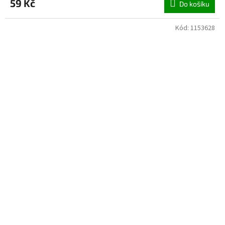
59 Kč
Do košíku
Kód:
1153628