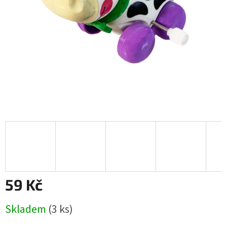
59 Kč
Měrná
Skladem
(
3 ks
)
cena: