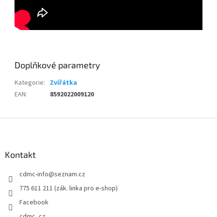
Doplňkové parametry
Kategorie
:
Zvířátka
EAN
:
8592022009120
Z
á
p
a
Kontakt
t
cdmc-info
@
seznam.cz
í
775 611 211 (zák. linka pro e-shop)
Facebook
cdmc_cz