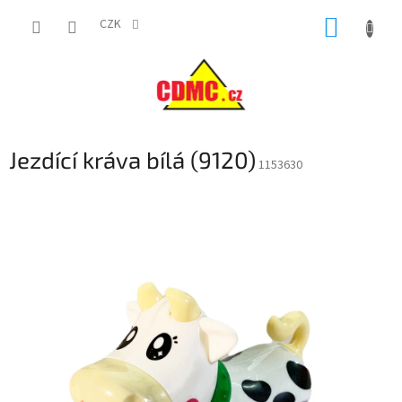
Přejít
NÁKUP
na
CZK
obsah
KOŠÍK
Jezdící kráva bílá (9120)
1153630