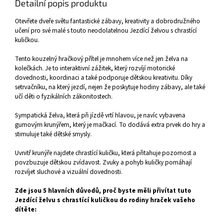
Detailní popis produktu
Otevřete dveře světu fantastické zábavy, kreativity a dobrodružného
učení pro své malé s touto neodolatelnou Jezdící želvou s chrastící
kuličkou.
Tento kouzelný hračkový přítel je mnohem více než jen želva na
kolečkách. Je to interaktivní zážitek, který rozvíjí motorické
dovednosti, koordinaci a také podporuje dětskou kreativitu. Díky
setrvačníku, na který jezdí, nejen že poskytuje hodiny zábavy, ale také
učí děti o fyzikálních zákonitostech.
Sympatická želva, která při jízdě vrtí hlavou, je navíc vybavena
gumovým krunýřem, který je mačkací. To dodává extra prvek do hry a
stimuluje také dětské smysly.
Uvnitř krunýře najdete chrastící kuličku, která přitahuje pozornost a
povzbuzuje dětskou zvídavost. Zvuky a pohyb kuličky pomáhají
rozvíjet sluchové a vizuální dovednosti.
Zde jsou 5 hlavních důvodů, proč byste měli přivítat tuto
Jezdící želvu s chrastící kuličkou do rodiny hraček vašeho
dítěte: