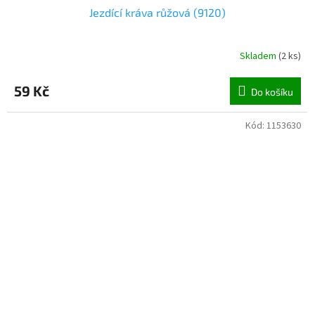
Jezdící kráva růžová (9120)
Skladem
(
2 ks
)
59 Kč
Do košíku
Kód:
1153630