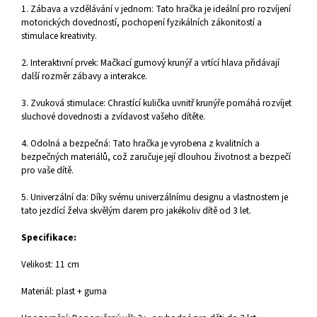
1. Zábava a vzdělávání v jednom: Tato hračka je ideální pro rozvíjení
motorických dovedností, pochopení fyzikálních zákonitostí a
stimulace kreativity.
2. Interaktivní prvek: Mačkací gumový krunýř a vrtící hlava přidávají
další rozměr zábavy a interakce.
3. Zvuková stimulace: Chrastící kulička uvnitř krunýře pomáhá rozvíjet
sluchové dovednosti a zvídavost vašeho dítěte.
4. Odolná a bezpečná: Tato hračka je vyrobena z kvalitních a
bezpečných materiálů, což zaručuje její dlouhou životnost a bezpečí
pro vaše dítě.
5. Univerzální da: Díky svému univerzálnímu designu a vlastnostem je
tato jezdící želva skvělým darem pro jakékoliv dítě od 3 let.
Specifikace:
Velikost: 11 cm
Materiál: plast + guma