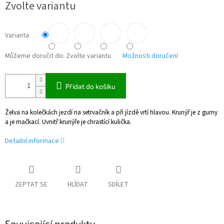
Zvolte variantu
cena:
Varianta
Můžeme doručit do:
Zvolte variantu
Možnosti doručení
Přidat do košíku
Želva na kolečkách jezdí na setrvačník a při jízdě vrtí hlavou. Krunýř je z gumy
a je mačkací. Uvnitř krunýře je chrastící kulička.
Detailní informace
ZEPTAT SE
HLÍDAT
SDÍLET
Související produkty