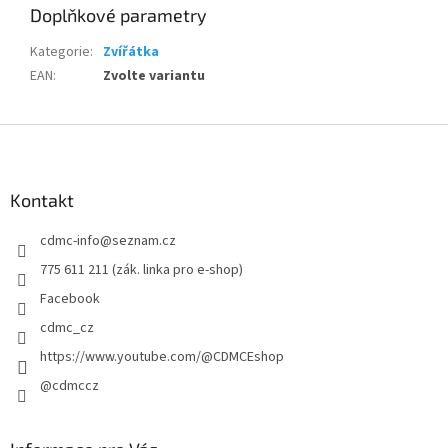
Doplňkové parametry
Kategorie
:
Zvířátka
EAN
:
Zvolte variantu
Z
á
p
a
Kontakt
t
cdmc-info
@
seznam.cz
í
775 611 211 (zák. linka pro e-shop)
Facebook
cdmc_cz
https://www.youtube.com/@CDMCEshop
@cdmccz