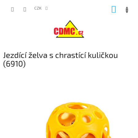
Přejít
NÁKUP
na
CZK
obsah
KOŠÍK
Jezdící želva s chrastící kuličkou
(6910)