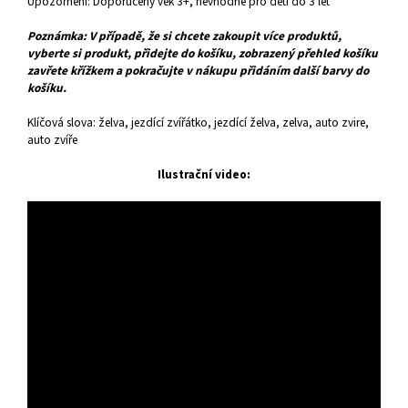
Upozornění: Doporučený věk 3+, nevhodné pro děti do 3 let
Poznámka: V případě, že si chcete zakoupit více produktů,
vyberte si produkt, přidejte do košíku, zobrazený přehled košíku
zavřete křížkem a pokračujte v nákupu přidáním další barvy do
košíku.
Klíčová slova: želva, jezdící zvířátko, jezdící želva, zelva, auto zvire,
auto zvíře
Ilustrační video: