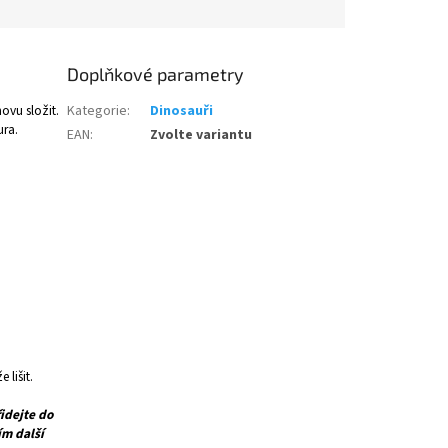
Doplňkové parametry
ovu složit.
Kategorie
:
Dinosauři
ura.
EAN
:
Zvolte variantu
 lišit.
idejte do
ím další