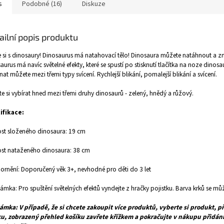
s
Podobné (16)
Diskuze
ailní popis produktu
e si s dinosaury! Dinosaurus má natahovací tělo! Dinosaura můžete natáhnout a zn
aurus má navíc světelné efekty, které se spustí po stisknutí tlačítka na noze dinosa
nat můžete mezi třemi typy svícení. Rychlejší blikání, pomalejší blikání a svícení.
e si vybírat hned mezi třemi druhy dinosaurů - zelený, hnědý a růžový.
ifikace:
ost složeného dinosaura: 19 cm
ost nataženého dinosaura: 38 cm
rnění: Doporučený věk 3+, nevhodné pro děti do 3 let
mka: Pro spuštění světelných efektů vyndejte z hračky pojistku. Barva krků se může
mka: V případě, že si chcete zakoupit více produktů, vyberte si produkt, př
ku, zobrazený přehled košíku zavřete křížkem a pokračujte v nákupu přidán