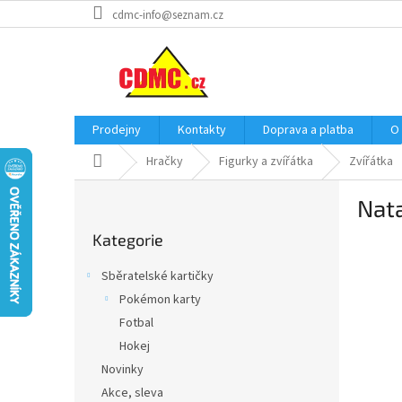
Přejít
cdmc-info@seznam.cz
na
obsah
Prodejny
Kontakty
Doprava a platba
O
Domů
Hračky
Figurky a zvířátka
Zvířátka
P
Nata
o
Přeskočit
s
Kategorie
kategorie
t
r
Sběratelské kartičky
a
Pokémon karty
n
Fotbal
n
í
Hokej
p
Novinky
a
Akce, sleva