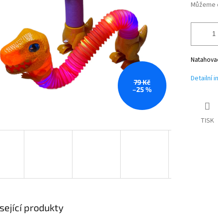
Můžeme d
Natahovací
Detailní 
79 Kč
–25 %
TISK
sející produkty