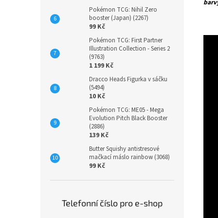
barv
Pokémon TCG: Nihil Zero
booster (Japan) (2267)
99 Kč
Pokémon TCG: First Partner
Illustration Collection - Series 2
(9763)
1 199 Kč
Dracco Heads Figurka v sáčku
(5494)
10 Kč
Pokémon TCG: ME05 - Mega
Evolution Pitch Black Booster
(2886)
139 Kč
Butter Squishy antistresové
mačkací máslo rainbow (3068)
99 Kč
Telefonní číslo pro e-shop