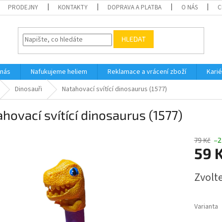
PRODEJNY
KONTAKTY
DOPRAVA A PLATBA
O NÁS
C
HLEDAT
 nás
Nafukujeme heliem
Reklamace a vrácení zboží
Karié
Dinosauři
Natahovací svítící dinosaurus (1577)
hovací svítící dinosaurus (1577)
79 Kč
–2
59 
Měrná
Zvolt
cena:
Varianta