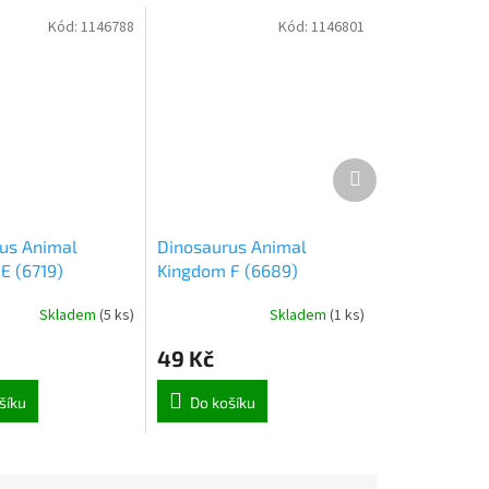
Kód:
1146788
Kód:
1146801
Další
produkt
us Animal
Dinosaurus Animal
E (6719)
Kingdom F (6689)
Skladem
(
5 ks
)
Skladem
(
1 ks
)
49 Kč
šíku
Do košíku