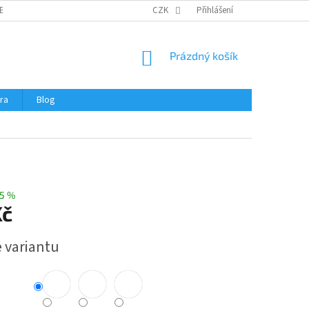
ERTIFIKÁTY A NÁVODY
OBCHODNÍ PODMÍNKY
CZK
Přihlášení
OCHRANA OSOBNÍCH 
NÁKUPNÍ
Prázdný košík
KOŠÍK
ra
Blog
5 %
Kč
e variantu