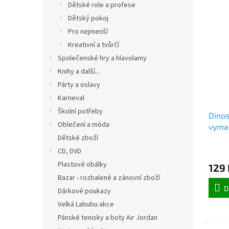
Dětské role a profese
Dětský pokoj
Pro nejmenší
Kreativní a tvůrčí
Společenské hry a hlavolamy
Knihy a další...
Párty a oslavy
Karneval
Školní potřeby
Dinos
Oblečení a móda
vymal
Dětské zboží
Stego
CD, DVD
Plastové obálky
129 
Bazar - rozbalené a zánovní zboží
D
Dárkové poukazy
Velká Labubu akce
Pánské tenisky a boty Air Jordan