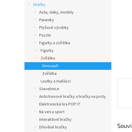
n
Hračky
e
Auta, vlaky, modely
l
Panenky
Plyšové výrobky
Puzzle
Figurky a zvířátka
Figurky
Zvířátka
Dinosauři
Zvířátka
Loutky a maňásci
Stavebnice
Antistresové hračky a hračky na prsty
Elektronická hra POP IT
Na ven a sport
Interaktivní hračky
Souvi
Dřevěné hračky