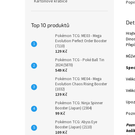
Kartonové krabice
Popi
Det
Top 10 produktů
Hrajt
Pokémon TCG: ME03 - Mega
Dinos
Evolution Perfect Order Booster
Přepí
(7110)
129 Kč
Můžet
Pokémon TCG - Poké Ball Tin
2024 (5870)
Spec
549 Kč
Pokémon TCG: ME04 - Mega
Velik
Evolution Chaos Rising Booster
(1032)
Velik
139 Kč
Upozo
Pokémon TCG: Ninja Spinner
Booster (Japan) (2304)
99 Kč
Pozná
Pokémon TCG: Abyss Eye
Pozná
Booster (Japan) (2110)
koší
109 Kč