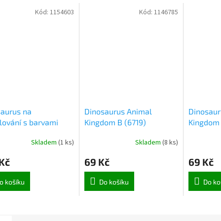
Kód:
1154603
Kód:
1146785
aurus na
Dinosaurus Animal
Dinosaur
ování s barvami
Kingdom B (6719)
Kingdom 
saurus (2930)
Skladem
(
1 ks
)
Skladem
(
8 ks
)
Kč
69 Kč
69 Kč
o košíku
Do košíku
Do ko