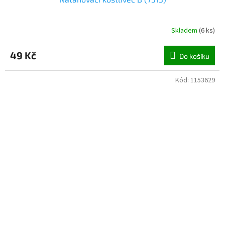
Skladem
(
6 ks
)
49 Kč
Do košíku
Kód:
1153629