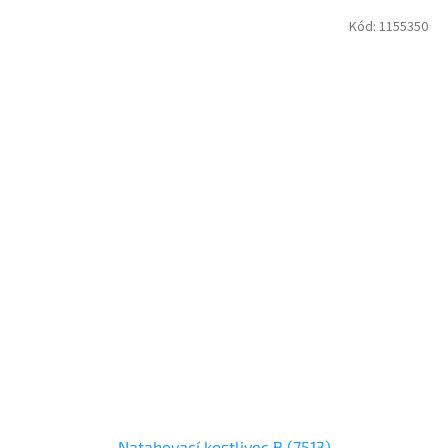
Kód:
1155350
Natahovací kostlivec B (7513)