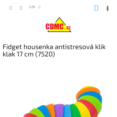
Přejít
NÁKUP
na
CZK
obsah
KOŠÍK
Fidget housenka antistresová klik
klak 17 cm (7520)