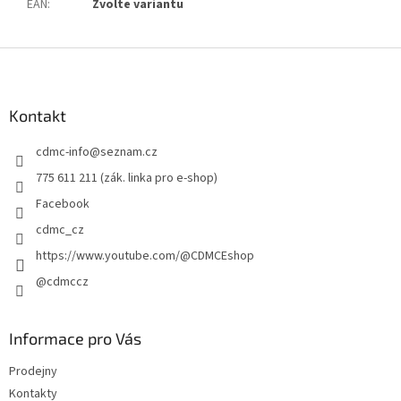
EAN
:
Zvolte variantu
Z
á
p
a
Kontakt
t
cdmc-info
@
seznam.cz
í
775 611 211 (zák. linka pro e-shop)
Facebook
cdmc_cz
https://www.youtube.com/@CDMCEshop
@cdmccz
Informace pro Vás
Prodejny
Kontakty