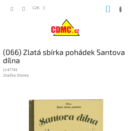
Přejít
NÁKUP
na
CZK
obsah
KOŠÍK
(066) Zlatá sbírka pohádek Santova
dílna
1147743
Značka:
Disney