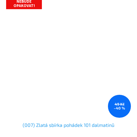
NEBUDE
OPAKOVAT!
49 Kč
–40 %
(007) Zlatá sbírka pohádek 101 dalmatinů