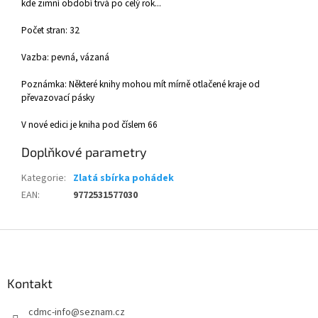
kde zimní období trvá po celý rok...
Počet stran: 32
Vazba: pevná, vázaná
Poznámka: Některé knihy mohou mít mírně otlačené kraje od
převazovací pásky
V nové edici je kniha pod číslem 66
Doplňkové parametry
Kategorie
:
Zlatá sbírka pohádek
EAN
:
9772531577030
Z
á
p
a
Kontakt
t
cdmc-info
@
seznam.cz
í