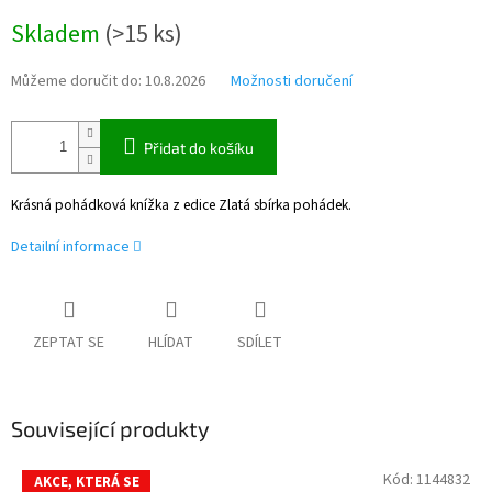
Měrná
Skladem
(
>15 ks
)
cena:
Můžeme doručit do:
10.8.2026
Možnosti doručení
Přidat do košíku
Krásná pohádková knížka z edice Zlatá sbírka pohádek.
Detailní informace
ZEPTAT SE
HLÍDAT
SDÍLET
Související produkty
Kód:
1144832
AKCE, KTERÁ SE