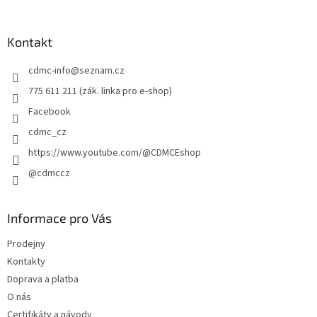
á
p
a
Kontakt
t
cdmc-info
@
seznam.cz
í
775 611 211 (zák. linka pro e-shop)
Facebook
cdmc_cz
https://www.youtube.com/@CDMCEshop
@cdmccz
Informace pro Vás
Prodejny
Kontakty
Doprava a platba
O nás
Certifikáty a návody