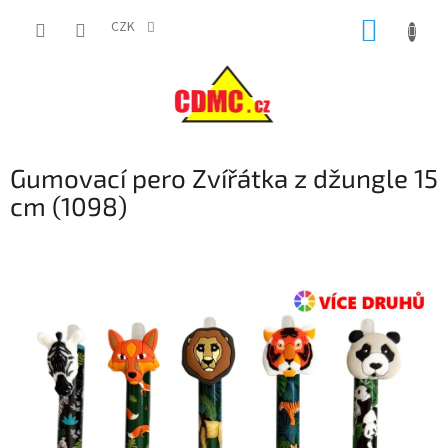
Přejít
NÁKUP
na
CZK
obsah
KOŠÍK
Gumovací pero Zvířátka z džungle 15
cm (1098)