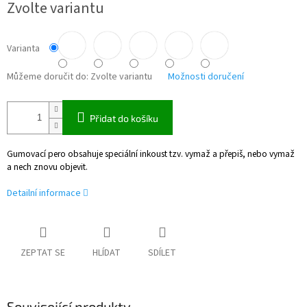
Zvolte variantu
cena:
Varianta
Můžeme doručit do:
Zvolte variantu
Možnosti doručení
Přidat do košíku
Gumovací pero obsahuje speciální inkoust tzv. vymaž a přepiš, nebo vymaž
a nech znovu objevit.
Detailní informace
ZEPTAT SE
HLÍDAT
SDÍLET
Související produkty