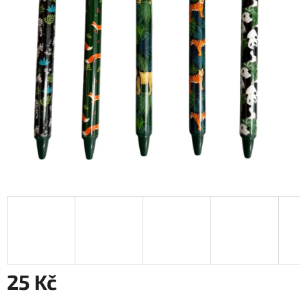
25 Kč
Měrná