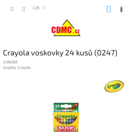
Přejít
NÁKUP
na
CZK
obsah
KOŠÍK
Crayola voskovky 24 kusů (0247)
1160263
Značka:
Crayola