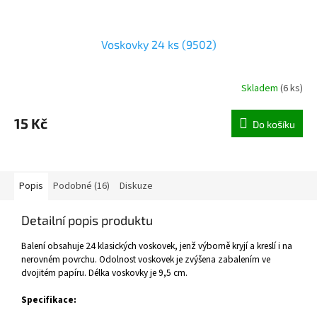
Voskovky 24 ks (9502)
Skladem
(
6 ks
)
15 Kč
Do košíku
Popis
Podobné (16)
Diskuze
Detailní popis produktu
Balení obsahuje 24 klasických voskovek, jenž výborně kryjí a kreslí i na
nerovném povrchu. Odolnost voskovek je zvýšena zabalením ve
dvojitém papíru. Délka voskovky je 9,5 cm.
Specifikace: