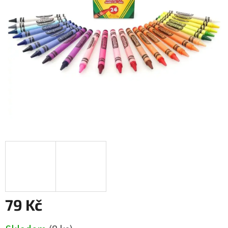
79 Kč
Měrná