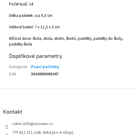
Počet kusů: 24
Délka pastelek: cca 9,5 cm
Velikost balení: 7 x 11,5 x 3 cm
Klíčová slova: škola, skola, skolni, školní, pastelky, pastelky do školy,
pastelky škola
Doplňkové parametry
Kategorie
:
Psací potřeby
EAN
:
5010065000247
Z
á
p
a
Kontakt
t
cdmc-info
@
seznam.cz
í
775 611 211 (zák. linka pro e-shop)