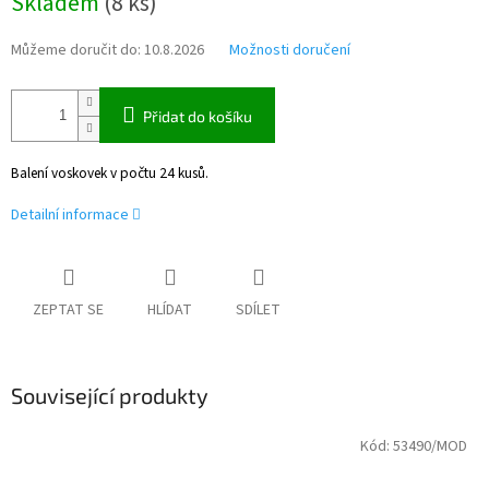
Skladem
(
8 ks
)
cena:
Můžeme doručit do:
10.8.2026
Možnosti doručení
Přidat do košíku
Balení voskovek v počtu 24 kusů.
Detailní informace
ZEPTAT SE
HLÍDAT
SDÍLET
Související produkty
Kód:
53490/MOD