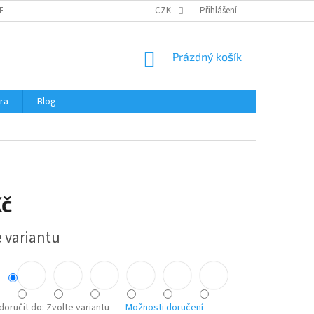
ERTIFIKÁTY A NÁVODY
OBCHODNÍ PODMÍNKY
CZK
Přihlášení
OCHRANA OSOBNÍCH 
NÁKUPNÍ
Prázdný košík
KOŠÍK
ra
Blog
Kč
e variantu
oručit do:
Zvolte variantu
Možnosti doručení