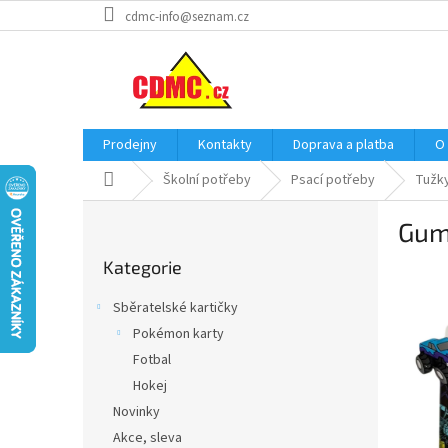
Přejít
cdmc-info@seznam.cz
na
obsah
Prodejny
Kontakty
Doprava a platba
O
Domů
Školní potřeby
Psací potřeby
Tužk
P
Gumo
o
Přeskočit
s
Kategorie
kategorie
t
r
Sběratelské kartičky
a
Pokémon karty
n
Fotbal
n
í
Hokej
p
Novinky
a
Akce, sleva