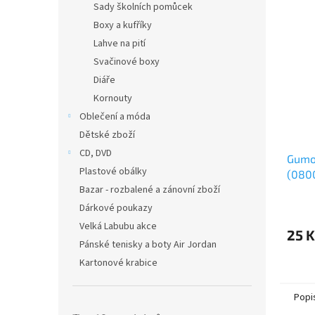
Sady školních pomůcek
Boxy a kufříky
Lahve na pití
Svačinové boxy
Diáře
Kornouty
Oblečení a móda
Dětské zboží
CD, DVD
Gumo
Plastové obálky
(080
Bazar - rozbalené a zánovní zboží
Dárkové poukazy
Velká Labubu akce
25 K
Pánské tenisky a boty Air Jordan
Kartonové krabice
Popi