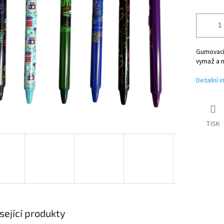
Gumovací 
vymaž a n
Detailní 
TISK
sející produkty