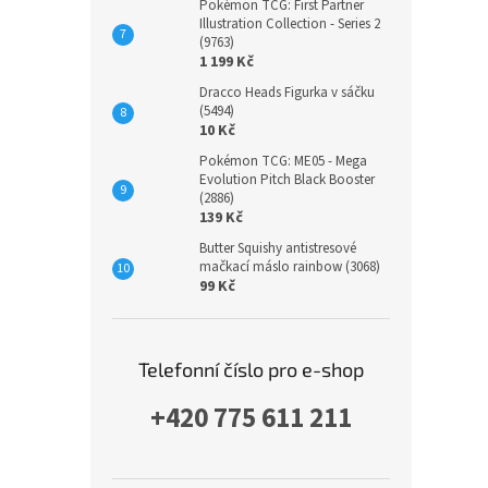
Pokémon TCG: First Partner
Illustration Collection - Series 2
(9763)
1 199 Kč
Dracco Heads Figurka v sáčku
(5494)
10 Kč
Pokémon TCG: ME05 - Mega
Evolution Pitch Black Booster
(2886)
139 Kč
Butter Squishy antistresové
mačkací máslo rainbow (3068)
99 Kč
Telefonní číslo pro e-shop
+420 775 611 211