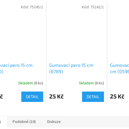
Kód:
75245/1
Kód:
75242/1
vací pero 15 cm
Gumovací pero 15 cm
Gumovací
0)
(6789)
cm (059
Skladem
(
6 ks
)
Skladem
(
6 ks
)
č
25 Kč
25 Kč
DETAIL
DETAIL
s
Podobné (10)
Diskuze