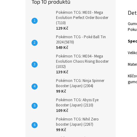
Top 10 produktů
Det
Pokémon TCG: ME03 - Mega
Evolution Perfect Order Booster
(7110)
Gumov
129 Kč
Pokud
Pokémon TCG - Poké Ball Tin
Spec
2024 (5870)
549 Kč
Velik
Pokémon TCG: ME04 - Mega
Evolution Chaos Rising Booster
Mater
(1032)
139 Kč
Klíčo
Pokémon TCG: Ninja Spinner
gumo
Booster (Japan) (2304)
99 Kč
Pokémon TCG: Abyss Eye
Booster (Japan) (2110)
109 Kč
Pokémon TCG: Nihil Zero
booster (Japan) (2267)
99 Kč