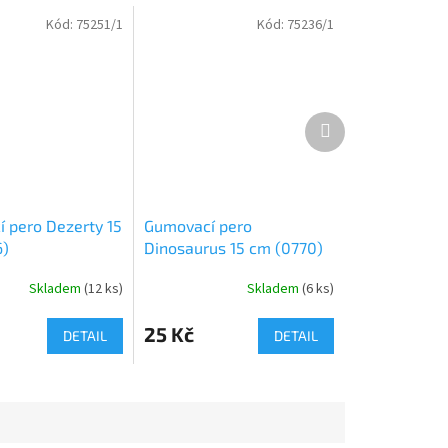
Kód:
75251/1
Kód:
75236/1
Další
produkt
 pero Dezerty 15
Gumovací pero
6)
Dinosaurus 15 cm (0770)
Skladem
(
12 ks
)
Skladem
(
6 ks
)
25 Kč
DETAIL
DETAIL