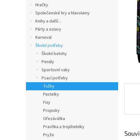
n
Hračky
e
Společenské hry a hlavolamy
l
Knihy a další...
Párty a oslavy
Karneval
Školní potřeby
Školní batohy
Penály
Sportovní vaky
Psací potřeby
Tužky
Pastelky
Fixy
Propisky
Ořezávátka
Pravítka a trojúhelníky
Souvi
Pryže