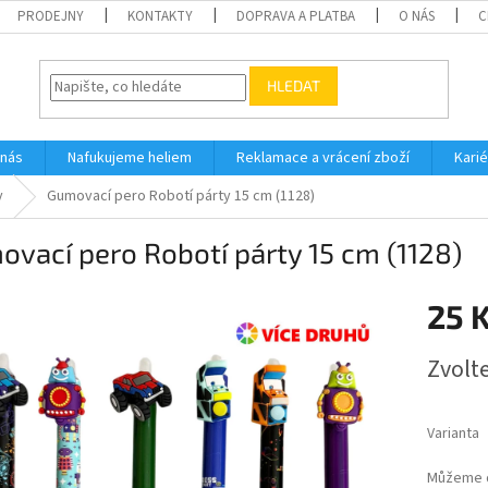
PRODEJNY
KONTAKTY
DOPRAVA A PLATBA
O NÁS
C
HLEDAT
 nás
Nafukujeme heliem
Reklamace a vrácení zboží
Karié
y
Gumovací pero Robotí párty 15 cm (1128)
vací pero Robotí párty 15 cm (1128)
25 
Měrná
Zvolt
cena:
Varianta
Můžeme d