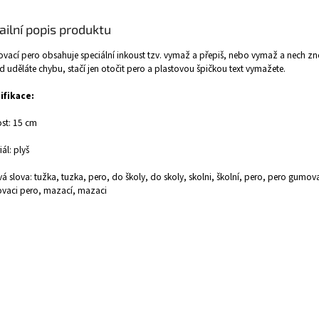
ailní popis produktu
ací pero obsahuje speciální inkoust tzv. vymaž a přepiš, nebo vymaž a nech zno
 uděláte chybu, stačí jen otočit pero a plastovou špičkou text vymažete.
ifikace:
ost: 15 cm
iál: plyš
vá slova: tužka, tuzka, pero, do školy, do skoly, skolni, školní, pero, pero gumova
vaci pero, mazací, mazaci