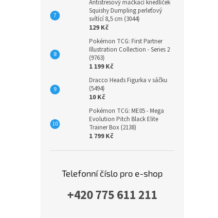
Antistresový mačkací knedlíček
Squishy Dumpling perleťový
svítící 8,5 cm (3044)
129 Kč
Pokémon TCG: First Partner
Illustration Collection - Series 2
(9763)
1 199 Kč
Dracco Heads Figurka v sáčku
(5494)
10 Kč
Pokémon TCG: ME05 - Mega
Evolution Pitch Black Elite
Trainer Box (2138)
1 799 Kč
Telefonní číslo pro e-shop
+420 775 611 211