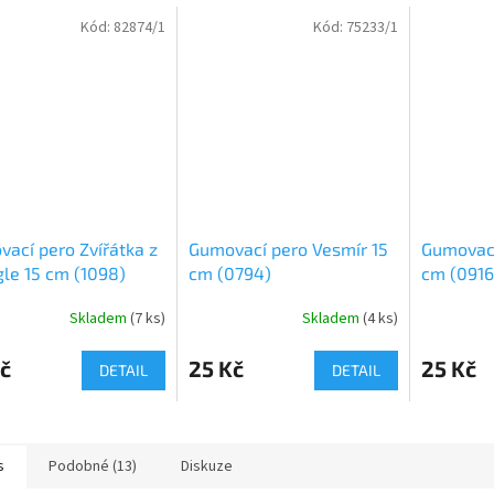
Kód:
82874/1
Kód:
75233/1
ací pero Zvířátka z
Gumovací pero Vesmír 15
Gumovací
le 15 cm (1098)
cm (0794)
cm (0916
Skladem
(
7 ks
)
Skladem
(
4 ks
)
č
25 Kč
25 Kč
DETAIL
DETAIL
s
Podobné (13)
Diskuze