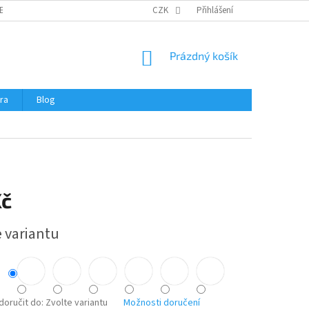
ERTIFIKÁTY A NÁVODY
OBCHODNÍ PODMÍNKY
CZK
Přihlášení
OCHRANA OSOBNÍCH 
NÁKUPNÍ
Prázdný košík
KOŠÍK
ra
Blog
Kč
e variantu
oručit do:
Zvolte variantu
Možnosti doručení