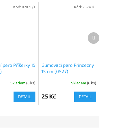
Kód:
82871/1
Kód:
75248/1
Další
produkt
 pero Příšerky 15
Gumovací pero Princezny
)
15 cm (0527)
Skladem
(
6 ks
)
Skladem
(
6 ks
)
25 Kč
DETAIL
DETAIL