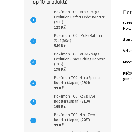
Top 10 produktů
Det
Pokémon TCG: ME03 - Mega
Evolution Perfect Order Booster
(7110)
Gumov
129 Kč
Pokud
Pokémon TCG - Poké Ball Tin
Spec
2024 (5870)
549 Kč
Velik
Pokémon TCG: ME04 - Mega
Evolution Chaos Rising Booster
Mater
(1032)
139 Kč
Klíčo
Pokémon TCG: Ninja Spinner
gumo
Booster (Japan) (2304)
99 Kč
Pokémon TCG: Abyss Eye
Booster (Japan) (2110)
109 Kč
Pokémon TCG: Nihil Zero
booster (Japan) (2267)
99 Kč