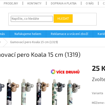
PRODEJNY
KONTAKTY
DOPRAVA A PLATBA
O NÁS
C
HLEDAT
 nás
Nafukujeme heliem
Reklamace a vrácení zboží
Karié
y
Gumovací pero Koala 15 cm (1319)
vací pero Koala 15 cm (1319)
25 
Měrná
Zvolt
cena:
Varianta
Můžeme d