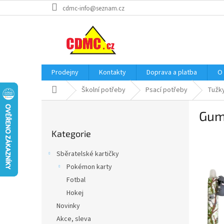
Přejít
cdmc-info@seznam.cz
na
obsah
Prodejny
Kontakty
Doprava a platba
O
Domů
Školní potřeby
Psací potřeby
Tužk
P
Gumo
o
Přeskočit
s
Kategorie
kategorie
t
r
Sběratelské kartičky
a
Pokémon karty
n
Fotbal
n
í
Hokej
p
Novinky
a
Akce, sleva