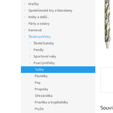
n
Hračky
e
Společenské hry a hlavolamy
l
Knihy a další...
Párty a oslavy
Karneval
Školní potřeby
Školní batohy
Penály
Sportovní vaky
Psací potřeby
Tužky
Pastelky
Fixy
Propisky
Ořezávátka
Pravítka a trojúhelníky
Souvi
Pryže