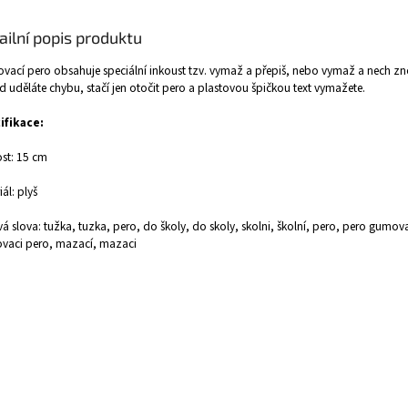
ailní popis produktu
ací pero obsahuje speciální inkoust tzv. vymaž a přepiš, nebo vymaž a nech zno
 uděláte chybu, stačí jen otočit pero a plastovou špičkou text vymažete.
ifikace:
ost: 15 cm
iál: plyš
vá slova: tužka, tuzka, pero, do školy, do skoly, skolni, školní, pero, pero gumova
vaci pero, mazací, mazaci