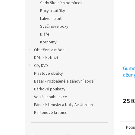
Sady školních pomůcek
Boxy a kufříky
Lahve na pití
Svačinové boxy
Diáře
Kornouty
Oblečení a móda
Dětské zboží
CD, DVD
Gumov
Plastové obálky
džung
Bazar - rozbalené a zánovní zboží
Dárkové poukazy
Velká Labubu akce
25 K
Pánské tenisky a boty Air Jordan
Kartonové krabice
Popi