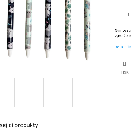
Gumovací 
vymaž a n
Detailní 
TISK
sející produkty