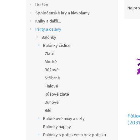
Ř
n
Hračky
a
e
Nejpro
Společenské hry a hlavolamy
z
l
e
Knihy a další...
V
n
Párty a oslavy
ý
í
Balónky
p
p
Balónky číslice
i
r
Zlaté
s
o
p
Modré
d
r
u
Růžové
o
k
Stříbrné
d
t
Fialové
u
ů
Růžově zlaté
k
Duhové
t
ů
Bílé
Fólio
Balónkové mixy a sety
(2031
Balónky nápisy
Balónky s potiskem a bez potisku