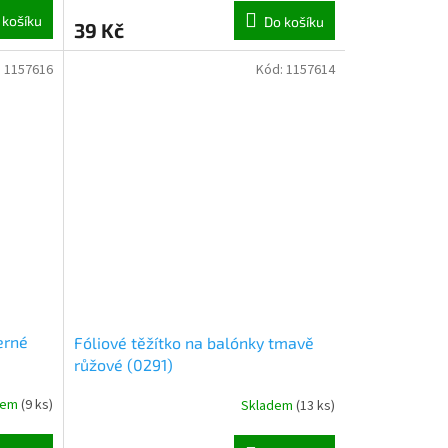
 košíku
Do košíku
39 Kč
:
1157616
Kód:
1157614
erné
Fóliové těžítko na balónky tmavě
růžové (0291)
dem
(
9 ks
)
Skladem
(
13 ks
)