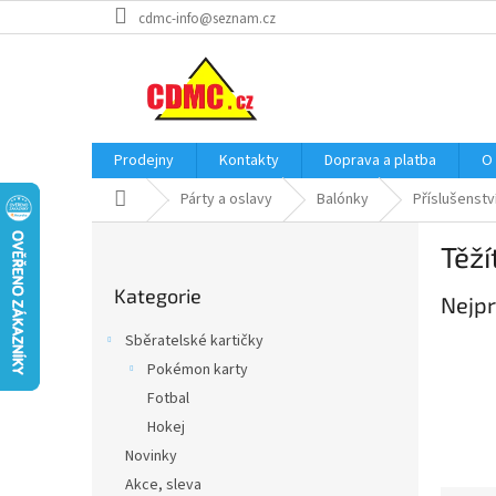
Přejít
cdmc-info@seznam.cz
na
obsah
Prodejny
Kontakty
Doprava a platba
O
Domů
Párty a oslavy
Balónky
Příslušenstv
P
Těží
o
Přeskočit
s
Kategorie
kategorie
Nejpr
t
r
Sběratelské kartičky
a
Pokémon karty
n
Fotbal
n
í
Hokej
p
Novinky
a
Akce, sleva