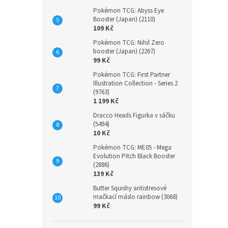
Pokémon TCG: Abyss Eye
Booster (Japan) (2110)
109 Kč
Pokémon TCG: Nihil Zero
booster (Japan) (2267)
99 Kč
Pokémon TCG: First Partner
Illustration Collection - Series 2
(9763)
1 199 Kč
Dracco Heads Figurka v sáčku
(5494)
10 Kč
Pokémon TCG: ME05 - Mega
Evolution Pitch Black Booster
(2886)
139 Kč
Butter Squishy antistresové
mačkací máslo rainbow (3068)
99 Kč