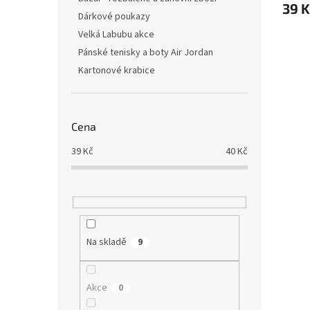
39 K
Dárkové poukazy
Velká Labubu akce
Pánské tenisky a boty Air Jordan
Kartonové krabice
Cena
39
Kč
40
Kč
Na skladě
9
Akce
0