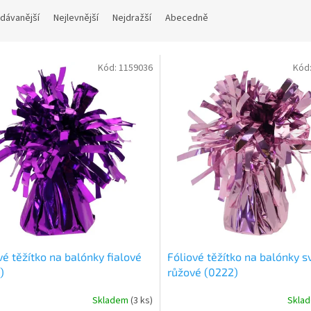
dávanější
Nejlevnější
Nejdražší
Abecedně
Kód:
1159036
Kód
vé těžítko na balónky fialové
Fóliové těžítko na balónky s
)
růžové (0222)
Skladem
(
3 ks
)
Skla