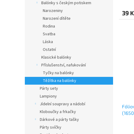
Balónky s českým potiskem
Narozeniny
39 K
Narození dítěte
Rodina
Svatba
Láska
Ostatní
Klasické balónky
Příslušenství, nafukování
Tyčky na balónky
Těžítka na balónky
Párty sety
Lampiony
Jídelní soupravy a nádobí
Fólio
Kloboučky a frkačky
(1650
Dárkové a párty tašky
Párty svíčky