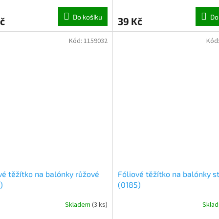
Do košíku
Do
č
39 Kč
Kód:
1159032
Kód
vé těžítko na balónky růžové
Fóliové těžítko na balónky s
)
(0185)
Skladem
(
3 ks
)
Skla