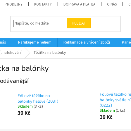
PRODEJNY
KONTAKTY
DOPRAVA A PLATBA
O NÁS
C
HLEDAT
 nás
Nafukujeme heliem
Reklamace a vrácení zboží
Karié
í, nafukování
Těžítka na balónky
tka na balónky
odávanější
Fóliové těžítko n
Fóliové těžítko na
balónky světle r
balónky fialové (2031)
(0222)
Skladem
(
3 ks
)
Skladem
(
1 ks
)
39 Kč
39 Kč