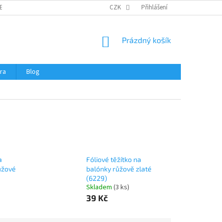
ERTIFIKÁTY A NÁVODY
OBCHODNÍ PODMÍNKY
CZK
Přihlášení
OCHRANA OSOBNÍCH 
NÁKUPNÍ
Prázdný košík
KOŠÍK
ra
Blog
a
Fóliové těžítko na
ůžové
balónky růžově zlaté
(6229)
Skladem
(
3 ks
)
39 Kč