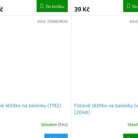
Do košíku
Do
č
39 Kč
Kód:
70366/MOD
Kód
vé těžítko na balónky (1792)
Fóliové těžítko na balónky č
(2048)
Skladem
(
9 ks
)
Skla