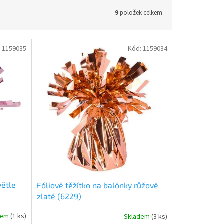
9
položek celkem
:
1159035
Kód:
1159034
větle
Fóliové těžítko na balónky růžově
zlaté (6229)
dem
(
1 ks
)
Skladem
(
3 ks
)