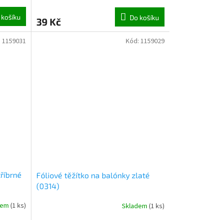
 košíku
Do košíku
39 Kč
:
1159031
Kód:
1159029
tříbrné
Fóliové těžítko na balónky zlaté
(0314)
dem
(
1 ks
)
Skladem
(
1 ks
)