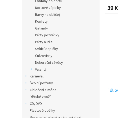
Fontány do dortu
39 K
Dortové zápichy
Barvy na obličej
Konfety
Girlandy
Párty pozvánky
Párty nudle
Svítící doplňky
Cukrovinky
Dekorační závěsy
Valentýn
Karneval
Školní potřeby
Oblečení a móda
Fólio
Dětské zboží
CD, DVD
Plastové obálky
Bazar - rozbalené a zánovní zboží