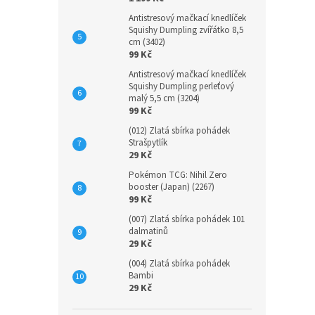
Antistresový mačkací knedlíček
Squishy Dumpling zvířátko 8,5
cm (3402)
99 Kč
Antistresový mačkací knedlíček
Squishy Dumpling perleťový
malý 5,5 cm (3204)
99 Kč
(012) Zlatá sbírka pohádek
Strašpytlík
29 Kč
Pokémon TCG: Nihil Zero
booster (Japan) (2267)
99 Kč
(007) Zlatá sbírka pohádek 101
dalmatinů
29 Kč
(004) Zlatá sbírka pohádek
Bambi
29 Kč