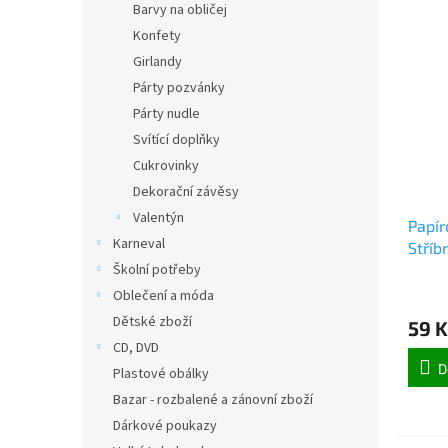
Barvy na obličej
Konfety
Girlandy
Párty pozvánky
Párty nudle
Svítící doplňky
Cukrovinky
Dekorační závěsy
Valentýn
Papír
Karneval
Stříb
Školní potřeby
Oblečení a móda
Dětské zboží
59 K
CD, DVD
D
Plastové obálky
Bazar - rozbalené a zánovní zboží
Dárkové poukazy