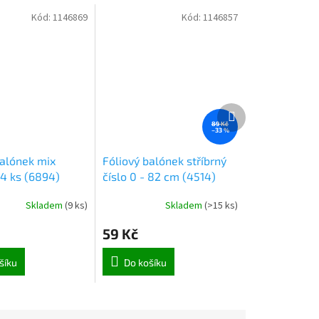
Kód:
1146869
Kód:
1146857
Další
produkt
89 Kč
–33 %
balónek mix
Fóliový balónek stříbrný
14 ks (6894)
číslo 0 - 82 cm (4514)
Skladem
(
9 ks
)
Skladem
(
>15 ks
)
59 Kč
šíku
Do košíku