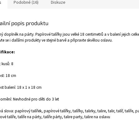
s
Podobné (16)
Diskuze
ailní popis produktu
ý doplněk na párty. Papírové talířky jsou velké 18 centimetrů a v balení jejich cel
te se i dalšími produkty ve stejné barvě a připravte skvělou oslavu.
ifikace:
 kusů: 8
ost: 18 cm
ost balení: 18 x 1 x 18 cm
rnění: Nevhodné pro děti do 3 let
á slova: papírový talířek, papírové talířky, talířky, talirky, talire, talir, talíř, talíře, p
vé talíře, talíře na párty, talíře párty, talire party, talire na oslavu