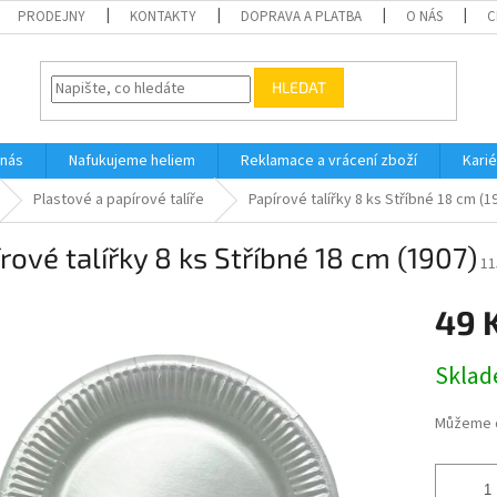
PRODEJNY
KONTAKTY
DOPRAVA A PLATBA
O NÁS
C
HLEDAT
 nás
Nafukujeme heliem
Reklamace a vrácení zboží
Karié
Plastové a papírové talíře
Papírové talířky 8 ks Stříbné 18 cm (1
rové talířky 8 ks Stříbné 18 cm (1907)
11
49 
Měrná
Skla
cena:
Můžeme d