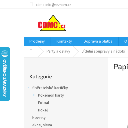
Přejít
cdmc-info@seznam.cz
na
obsah
Prodejny
Kontakty
Doprava a platba
O
Domů
Párty a oslavy
Jídelní soupravy a nádobí
P
Papí
o
Přeskočit
s
Kategorie
kategorie
t
r
Sběratelské kartičky
a
Pokémon karty
n
Fotbal
n
í
Hokej
p
Novinky
a
Akce, sleva