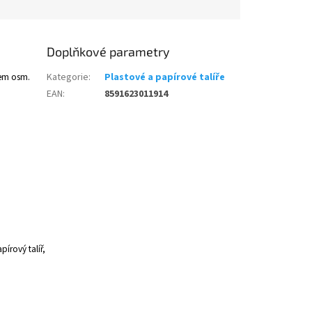
Doplňkové parametry
kem osm.
Kategorie
:
Plastové a papírové talíře
EAN
:
8591623011914
apírový talíř,