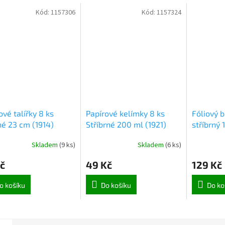
Kód:
1157306
Kód:
1157324
ové talířky 8 ks
Papírové kelímky 8 ks
Fóliový 
né 23 cm (1914)
Stříbrné 200 ml (1921)
stříbrný 
Skladem
(
9 ks
)
Skladem
(
6 ks
)
č
49 Kč
129 Kč
o košíku
Do košíku
Do ko