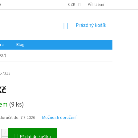
ERTIFIKÁTY A NÁVODY
OBCHODNÍ PODMÍNKY
CZK
Přihlášení
OCHRANA OSOBNÍCH 
NÁKUPNÍ
Prázdný košík
KOŠÍK
ra
Blog
907)
57313
Kč
dem
(
9 ks
)
oručit do:
7.8.2026
Možnosti doručení
Přidat do košíku