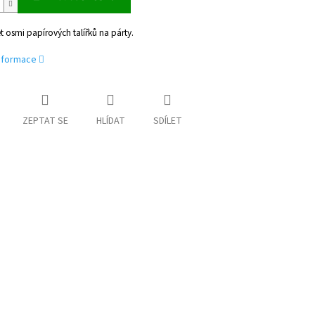
t osmi papírových talířků na párty.
informace
ZEPTAT SE
HLÍDAT
SDÍLET