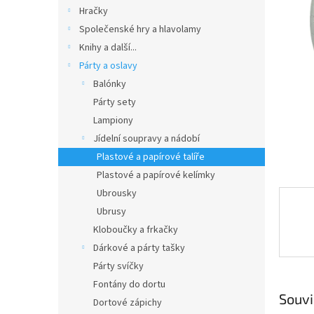
n
Hračky
e
Společenské hry a hlavolamy
l
Knihy a další...
Párty a oslavy
Balónky
Párty sety
Lampiony
Jídelní soupravy a nádobí
Plastové a papírové talíře
Plastové a papírové kelímky
Ubrousky
Ubrusy
Kloboučky a frkačky
Dárkové a párty tašky
Párty svíčky
Fontány do dortu
Souvi
Dortové zápichy