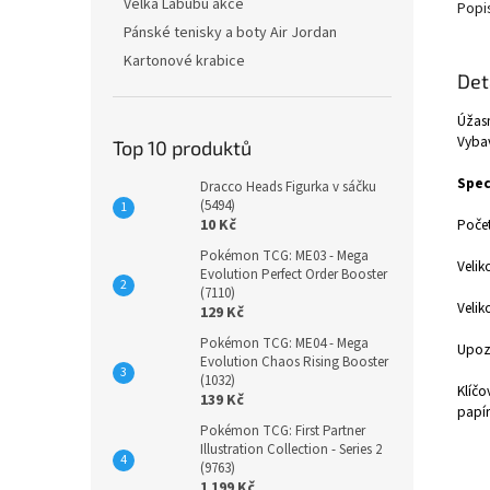
Velká Labubu akce
Popi
Pánské tenisky a boty Air Jordan
Kartonové krabice
Det
Úžasn
Vybav
Top 10 produktů
Spec
Dracco Heads Figurka v sáčku
(5494)
10 Kč
Počet
Pokémon TCG: ME03 - Mega
Velik
Evolution Perfect Order Booster
(7110)
Velik
129 Kč
Pokémon TCG: ME04 - Mega
Upozo
Evolution Chaos Rising Booster
(1032)
Klíčov
139 Kč
papíro
Pokémon TCG: First Partner
Illustration Collection - Series 2
(9763)
1 199 Kč