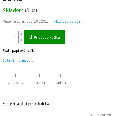
Měrná
Skladem
(
3 ks
)
cena:
Můžeme doručit do:
10.8.2026
Možnosti doručení
Přidat do košíku
Školní papírový kufřík.
Detailní informace
ZEPTAT SE
HLÍDAT
SDÍLET
Související produkty
Kód:
1161028