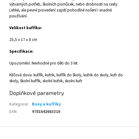
výtvarných potřeb, školních pomůcek, nebo drobností
na
cesty.
Lehké, ale pevné provedení zajistí pohodlné nošení
i
snadné
používání.
Velikost kufříku:
25,5 x 17 x 8 cm
Specifikace:
Upozornění: Nevhodné pro děti do 3 let
Klíčová slova: kufřík, kufrik, kufřík do školy, kufrik do skoly, kufr do
skoly, školní kufřík, skolní kufrik, skolni kufr
Doplňkové parametry
Kategorie
:
Boxy a kufříky
EAN
:
9781642663310
Z
á