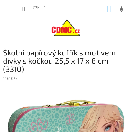
Přejít
NÁKUP
na
CZK
obsah
KOŠÍK
Školní papírový kufřík s motivem
dívky s kočkou 25,5 x 17 x 8 cm
(3310)
1161027