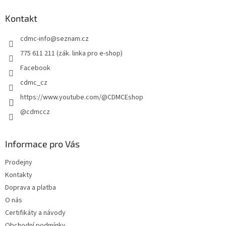
p
a
Kontakt
t
cdmc-info
@
seznam.cz
í
775 611 211 (zák. linka pro e-shop)
Facebook
cdmc_cz
https://www.youtube.com/@CDMCEshop
@cdmccz
Informace pro Vás
Prodejny
Kontakty
Doprava a platba
O nás
Certifikáty a návody
Obchodní podmínky