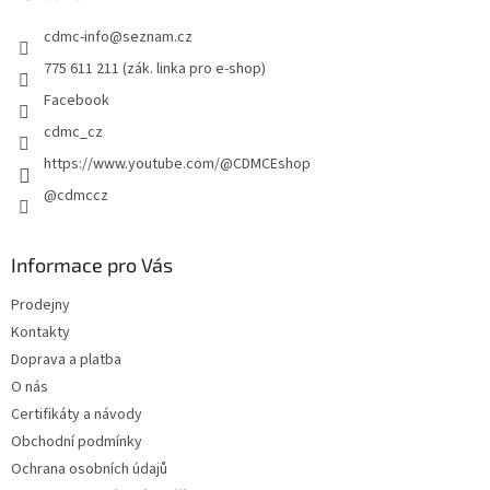
t
cdmc-info
@
seznam.cz
í
775 611 211 (zák. linka pro e-shop)
Facebook
cdmc_cz
https://www.youtube.com/@CDMCEshop
@cdmccz
Informace pro Vás
Prodejny
Kontakty
Doprava a platba
O nás
Certifikáty a návody
Obchodní podmínky
Ochrana osobních údajů