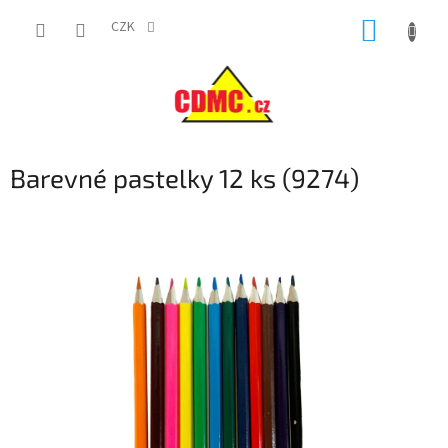
Přejít
NÁKUP
na
CZK
obsah
KOŠÍK
Barevné pastelky 12 ks (9274)