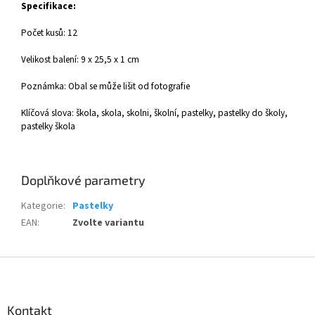
Specifikace:
Počet kusů: 12
Velikost balení: 9 x 25,5 x 1 cm
Poznámka: Obal se může lišit od fotografie
Klíčová slova: škola, skola, skolni, školní, pastelky, pastelky do školy,
pastelky škola
Doplňkové parametry
Kategorie
:
Pastelky
EAN
:
Zvolte variantu
Z
á
p
a
Kontakt