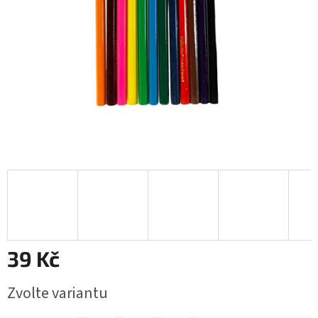
39 Kč
Měrná
Zvolte variantu
cena: