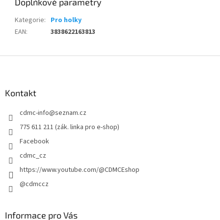
Doplňkové parametry
Kategorie
:
Pro holky
EAN
:
3838622163813
Z
á
p
a
Kontakt
t
cdmc-info
@
seznam.cz
í
775 611 211 (zák. linka pro e-shop)
Facebook
cdmc_cz
https://www.youtube.com/@CDMCEshop
@cdmccz
Informace pro Vás