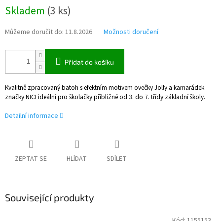
Měrná
Skladem
(
3 ks
)
cena:
Můžeme doručit do:
11.8.2026
Možnosti doručení
Přidat do košíku
Kvalitně zpracovaný batoh s efektním motivem ovečky Jolly a kamarádek
značky NICI ideální pro školačky přibližně od 3. do 7. třídy základní školy.
Detailní informace
ZEPTAT SE
HLÍDAT
SDÍLET
Související produkty
Kód:
1155153