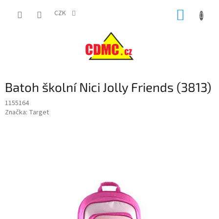
Přejít
NÁKUP
na
CZK
obsah
KOŠÍK
Batoh školní Nici Jolly Friends (3813)
1155164
Značka:
Target