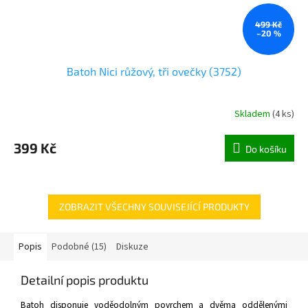
499 Kč
–20 %
Batoh Nici růžový, tři ovečky (3752)
Skladem
(
4 ks
)
399 Kč
Do košíku
ZOBRAZIT VŠECHNY SOUVISEJÍCÍ PRODUKTY
Popis
Podobné (15)
Diskuze
Detailní popis produktu
Batoh disponuje voděodolným povrchem a dvěma oddělenými