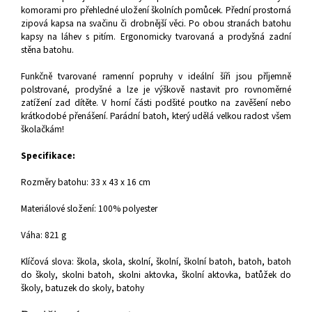
komorami pro přehledné uložení školních pomůcek. Přední prostorná
zipová kapsa na svačinu či drobnější věci. Po obou stranách batohu
kapsy na láhev s pitím. Ergonomicky tvarovaná a prodyšná zadní
stěna batohu.
Funkčně tvarované ramenní popruhy v ideální šíři jsou příjemně
polstrované, prodyšné a lze je výškově nastavit pro rovnoměrné
zatížení zad dítěte. V horní části podšité poutko na zavěšení nebo
krátkodobé přenášení. Parádní batoh, který udělá velkou radost všem
školačkám!
Specifikace:
Rozměry batohu: 33 x 43 x 16 cm
Materiálové složení: 100% polyester
Váha: 821 g
Klíčová slova: škola, skola, skolní, školní, školní batoh, batoh, batoh
do školy, skolni batoh, skolni aktovka, školní aktovka, batůžek do
školy, batuzek do skoly, batohy