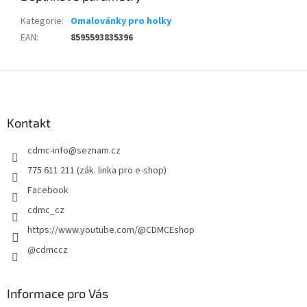
Kategorie
:
Omalovánky pro holky
EAN
:
8595593835396
Z
á
p
a
Kontakt
t
cdmc-info
@
seznam.cz
í
775 611 211 (zák. linka pro e-shop)
Facebook
cdmc_cz
https://www.youtube.com/@CDMCEshop
@cdmccz
Informace pro Vás