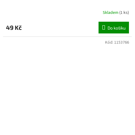
Skladem
(
1 ks
)
49 Kč
Do košíku
Kód:
1153766