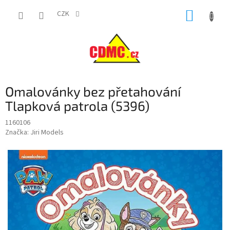
Přejít
NÁKUP
na
CZK
obsah
KOŠÍK
Omalovánky bez přetahování
Tlapková patrola (5396)
1160106
Značka:
Jiri Models