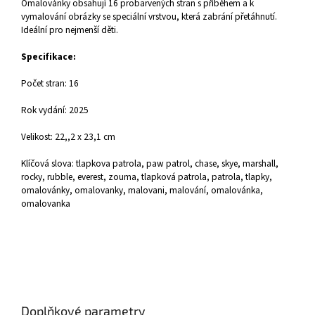
Omalovánky obsahují 16 probarvených stran s příběhem a k
vymalování obrázky se speciální vrstvou, která zabrání přetáhnutí.
Ideální pro nejmenší děti.
Specifikace:
Počet stran: 16
Rok vydání: 2025
Velikost: 22,,2 x 23,1 cm
Klíčová slova: tlapkova patrola, paw patrol, chase, skye, marshall,
rocky, rubble, everest, zouma, tlapková patrola, patrola, tlapky,
omalovánky, omalovanky, malovani, malování, omalovánka,
omalovanka
Doplňkové parametry