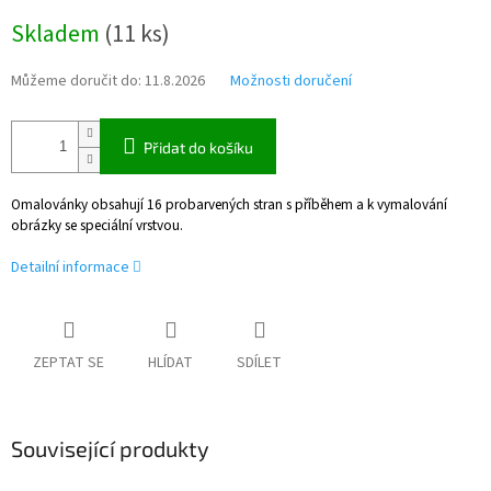
Měrná
Skladem
(
11 ks
)
cena:
Můžeme doručit do:
11.8.2026
Možnosti doručení
Přidat do košíku
Omalovánky obsahují 16 probarvených stran s příběhem a k vymalování
obrázky se speciální vrstvou.
Detailní informace
ZEPTAT SE
HLÍDAT
SDÍLET
Související produkty