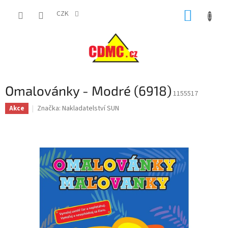
Přejít
NÁKUP
na
CZK
obsah
KOŠÍK
Omalovánky - Modré (6918)
1155517
Značka:
Nakladatelství SUN
Akce