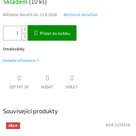
Skladem
(
10 ks
)
cena:
Můžeme doručit do:
11.8.2026
Možnosti doručení
Přidat do košíku
Omalovánky.
Detailní informace
ZEPTAT SE
HLÍDAT
SDÍLET
Související produkty
Kód:
1155516
Akce