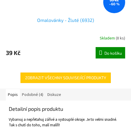
99 Kč
–60 %
Omalovánky - Žluté (6932)
Skladem
(
8 ks
)
39 Kč
Do košíku
ZOBRAZIT VŠECHNY SOUVISEJÍCÍ PRODUKTY
Popis
Podobné (4)
Diskuze
Detailní popis produktu
Vybarvuj a nepřetahuj zářivé a vystouplé okraje. Je to velmi snadné.
Tak s chutí do toho, malí malíři!