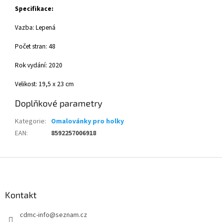
Specifikace:
Vazba: Lepená
Počet stran: 48
Rok vydání: 2020
Velikost: 19,5 x 23 cm
Doplňkové parametry
Kategorie
:
Omalovánky pro holky
EAN
:
8592257006918
Z
á
p
a
Kontakt
t
cdmc-info
@
seznam.cz
í