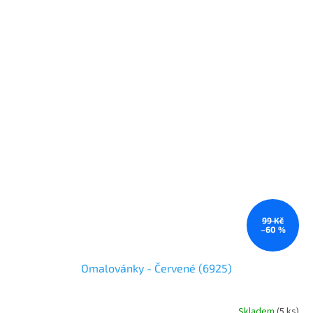
99 Kč
–60 %
Omalovánky - Červené (6925)
Skladem
(
5 ks
)