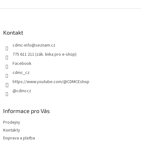
Z
á
p
a
Kontakt
t
cdmc-info
@
seznam.cz
í
775 611 211 (zák. linka pro e-shop)
Facebook
cdmc_cz
https://www.youtube.com/@CDMCEshop
@cdmccz
Informace pro Vás
Prodejny
Kontakty
Doprava a platba