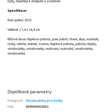
boty, doplňky) k dolepení a ozdobení.
Specifikace:
Rok vydání: 2023
Velikost: 17,4 x 24,4 cm
Klíčová slova: tlapkova patrola, paw patrol, chase, skye, marshall,
rocky, rubble, everest, zouma, tlapková patrola, patrola, tlapky,
omalovánky, omalovanky, malovani, malování, omalovánka,
omalovanka
Doplňkové parametry
Kategorie
:
Omalovánky pro holky
EAN
:
8595593834252