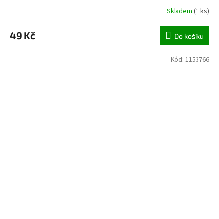
Skladem
(
1 ks
)
49 Kč
Do košíku
Kód:
1153766