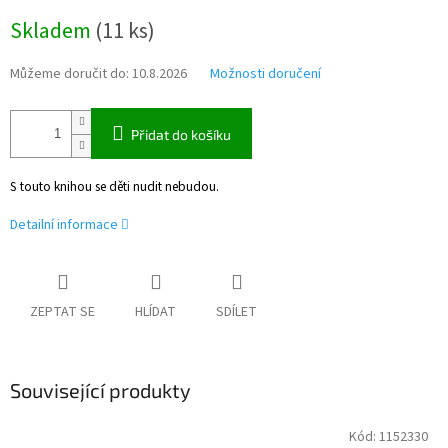
Měrná
Skladem
(
11 ks
)
cena:
Můžeme doručit do:
10.8.2026
Možnosti doručení
Přidat do košíku
S touto knihou se děti nudit nebudou.
Detailní informace
ZEPTAT SE
HLÍDAT
SDÍLET
Související produkty
Kód:
1152330