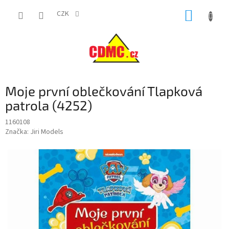
Přejít
NÁKUP
na
CZK
obsah
KOŠÍK
Moje první oblečkování Tlapková
patrola (4252)
1160108
Značka:
Jiri Models