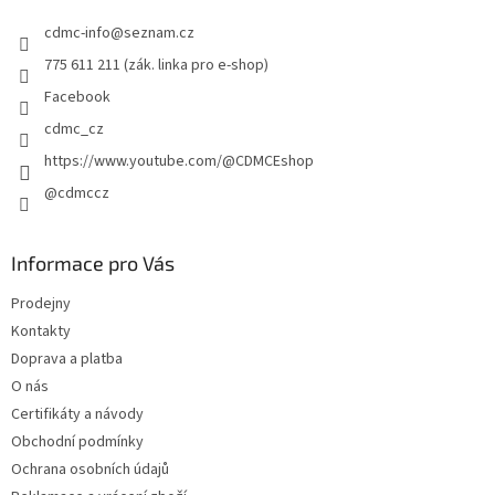
t
cdmc-info
@
seznam.cz
í
775 611 211 (zák. linka pro e-shop)
Facebook
cdmc_cz
https://www.youtube.com/@CDMCEshop
@cdmccz
Informace pro Vás
Prodejny
Kontakty
Doprava a platba
O nás
Certifikáty a návody
Obchodní podmínky
Ochrana osobních údajů