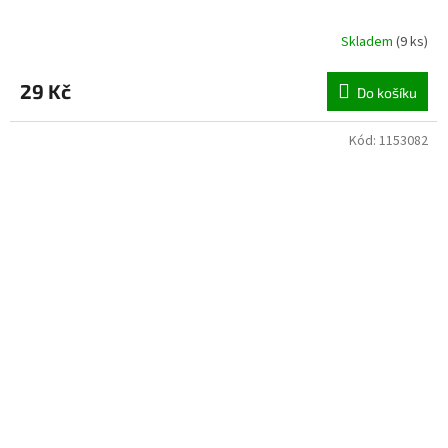
Skladem
(
9 ks
)
29 Kč
Do košíku
Kód:
1153082