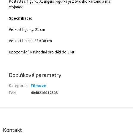
Postavte si figurku Avengers! Figurka je z tvrdého kartónu a má
stojánek.
Specifikace:
Velikost figurky: 21 cm
Velikost balení: 22 x 30 cm
Upozornění: Nevhodné pro děti do 3 let
Doplňkové parametry
Kategorie
:
Filmové
EAN
:
4048216012505
Z
á
p
a
Kontakt