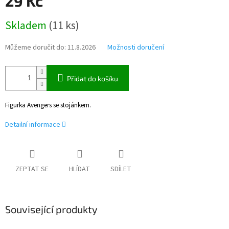
29 Kč
Měrná
Skladem
(
11 ks
)
cena:
Můžeme doručit do:
11.8.2026
Možnosti doručení
Přidat do košíku
Figurka Avengers se stojánkem
.
Detailní informace
ZEPTAT SE
HLÍDAT
SDÍLET
Související produkty