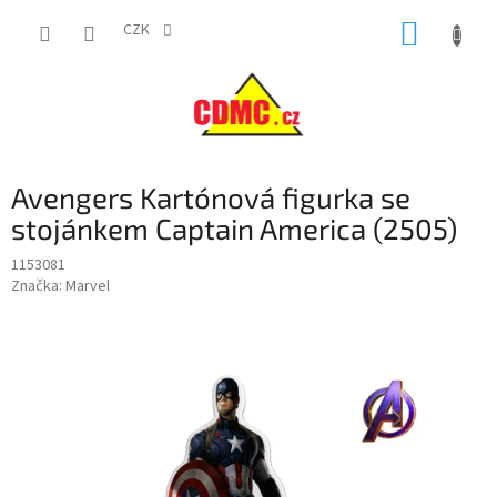
Přejít
NÁKUP
na
CZK
obsah
KOŠÍK
Avengers Kartónová figurka se
stojánkem Captain America (2505)
1153081
Značka:
Marvel