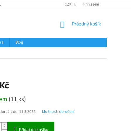
ERTIFIKÁTY A NÁVODY
OBCHODNÍ PODMÍNKY
CZK
Přihlášení
OCHRANA OSOBNÍCH 
NÁKUPNÍ
Prázdný košík
KOŠÍK
ra
Blog
 Kč
dem
(
11 ks
)
oručit do:
11.8.2026
Možnosti doručení
Přidat do košíku