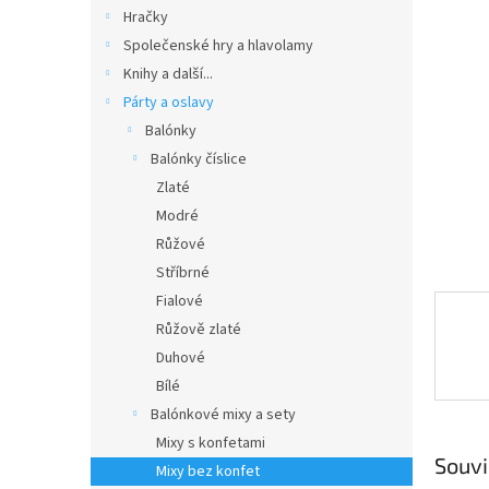
n
Hračky
e
Společenské hry a hlavolamy
l
Knihy a další...
Párty a oslavy
Balónky
Balónky číslice
Zlaté
Modré
Růžové
Stříbrné
Fialové
Růžově zlaté
Duhové
Bílé
Balónkové mixy a sety
Mixy s konfetami
Souvi
Mixy bez konfet