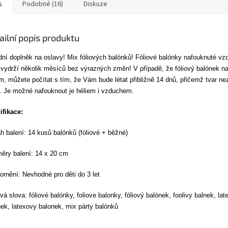
s
Podobné (16)
Diskuze
ailní popis produktu
dní doplněk na oslavy! Mix fóliových balónků!
Fóliové balónky nafouknuté v
vydrží několik měsíců bez výrazných změn! V případě, že fóliový balónek n
m, můžete počítat s tím, že Vám bude létat přibližně 14 dnů, přičemž tvar n
í.
Je možné nafouknout je héliem i vzduchem.
ifikace:
 balení: 14 kusů balónků (fóliové + běžné)
ěry balení: 14 x 20 cm
rnění: Nevhodné pro děti do 3 let
vá slova: fóliové balónky, foliove balonky, fóliový balónek, foolivy balnek, la
ek, latexovy balonek, mix párty balónků