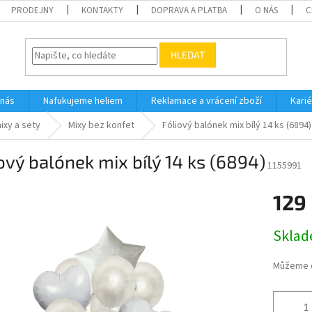
PRODEJNY
KONTAKTY
DOPRAVA A PLATBA
O NÁS
C
HLEDAT
 nás
Nafukujeme heliem
Reklamace a vrácení zboží
Karié
ixy a sety
Mixy bez konfet
Fóliový balónek mix bílý 14 ks (6894)
ový balónek mix bílý 14 ks (6894)
1155991
129
Měrná
Skla
cena:
Můžeme d