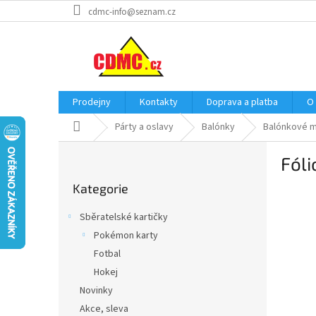
Přejít
cdmc-info@seznam.cz
na
obsah
Prodejny
Kontakty
Doprava a platba
O
Domů
Párty a oslavy
Balónky
Balónkové m
P
Fóli
o
Přeskočit
s
Kategorie
kategorie
t
r
Sběratelské kartičky
a
Pokémon karty
n
Fotbal
n
í
Hokej
p
Novinky
a
Akce, sleva