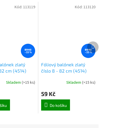
Kód:
113119
Kód:
113120
Další
produkt
89 Kč
89 Kč
–33 %
–33 %
alónek zlatý
Fóliový balónek zlatý
 82 cm (4514)
číslo 8 - 82 cm (4514)
Skladem
(
>15 ks
)
Skladem
(
>15 ks
)
59 Kč
šíku
Do košíku