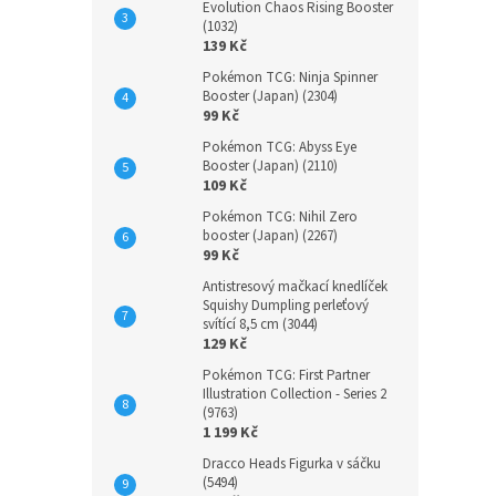
Evolution Chaos Rising Booster
(1032)
139 Kč
Pokémon TCG: Ninja Spinner
Booster (Japan) (2304)
99 Kč
Pokémon TCG: Abyss Eye
Booster (Japan) (2110)
109 Kč
Pokémon TCG: Nihil Zero
booster (Japan) (2267)
99 Kč
Antistresový mačkací knedlíček
Squishy Dumpling perleťový
svítící 8,5 cm (3044)
129 Kč
Pokémon TCG: First Partner
Illustration Collection - Series 2
(9763)
1 199 Kč
Dracco Heads Figurka v sáčku
(5494)