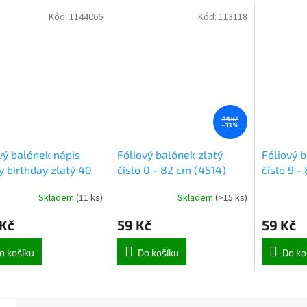
Kód:
1144066
Kód:
113118
89 Kč
–33 %
vý balónek nápis
Fóliový balónek zlatý
Fóliový b
 birthday zlatý 40
číslo 0 - 82 cm (4514)
číslo 9 -
1864)
Skladem
(
11 ks
)
Skladem
(
>15 ks
)
 Kč
59 Kč
59 Kč
o košíku
Do košíku
Do ko