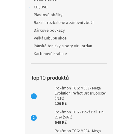
CD, DVD
Plastové obálky
Bazar - rozbalené a zánovní zboží
Dárkové poukazy
Velká Labubu akce
Pánské tenisky a boty Air Jordan
Kartonové krabice
Top 10 produktů
Pokémon TCG: ME03 - Mega
Evolution Perfect Order Booster
(7110)
129 Kč
Pokémon TCG - Poké Ball Tin
2024 (5870)
549 Kč
Pokémon TCG: ME04 - Mega