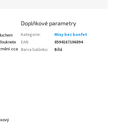
Doplňkové parametry
Kategorie
:
Mixy bez konfet
zduchem
EAN
:
8594167106894
afouknete
ezmění cca
Barva balónku
:
Bílá
texový