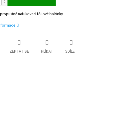
epropustné nafukovací fóliové balónky.
informace
ZEPTAT SE
HLÍDAT
SDÍLET