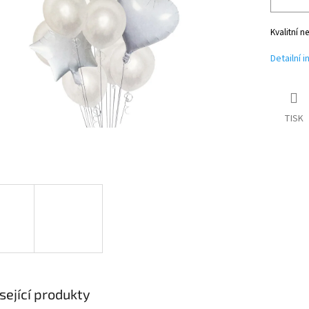
Kvalitní n
Detailní 
TISK
sející produkty