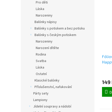
Pro děti
Láska
Narozeniny
Balónky nápisy
Balónky s potiskem a bez potisku
Balónky s českým potiskem
Narozeniny
Narození dítěte
Rodina
Fólio
Svatba
Happy
Láska
cm (
Ostatní
Klasické balónky
149
Příslušenství, nafukování
D
Párty sety
Lampiony
Jídelní soupravy a nádobí