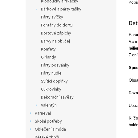
Kloboučky a frkačky
Popi
Dárkové a párty tašky
Párty svíčky
Det
Fontány do dortu
Dortové zápichy
Pará
Barvy na obličej
Vám 
hélie
Konfety
7 dn
Girlandy
Párty pozvánky
Spec
Párty nudle
Obsah
Svítící doplňky
Cukrovinky
Rozm
Dekorační závěsy
Valentýn
Upozo
Karneval
Klíčo
Školní potřeby
balón
Oblečení a móda
Dětské zboží