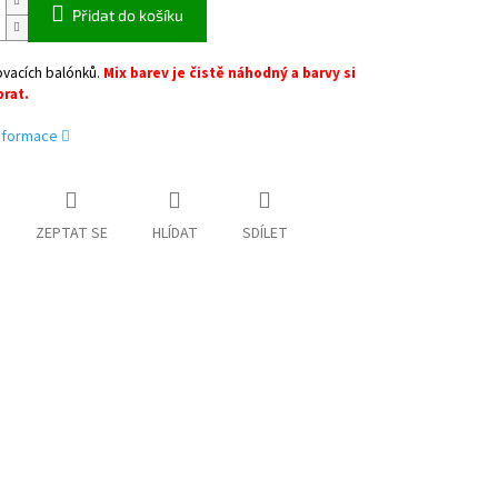
Přidat do košíku
ovacích balónků.
Mix barev je čistě náhodný a barvy si
brat.
informace
ZEPTAT SE
HLÍDAT
SDÍLET