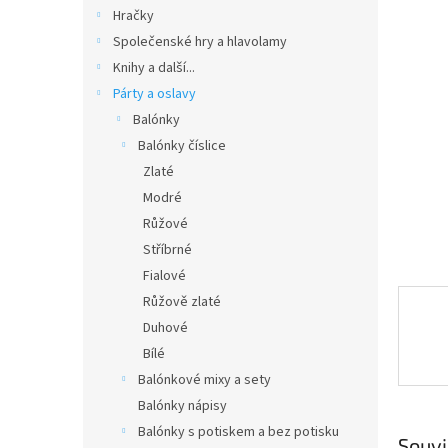
n
Hračky
e
Společenské hry a hlavolamy
l
Knihy a další...
Párty a oslavy
Balónky
Balónky číslice
Zlaté
Modré
Růžové
Stříbrné
Fialové
Růžově zlaté
Duhové
Bílé
Balónkové mixy a sety
Balónky nápisy
Balónky s potiskem a bez potisku
Souvi