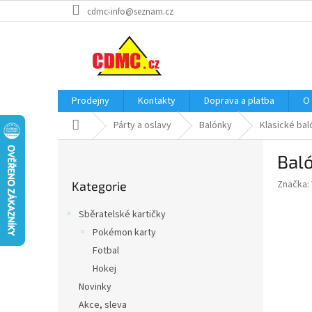
Přejít
cdmc-info@seznam.cz
na
obsah
Prodejny
Kontakty
Doprava a platba
O
Domů
Párty a oslavy
Balónky
Klasické bal
P
Baló
o
Přeskočit
s
Značka:
Kategorie
kategorie
t
r
Sběratelské kartičky
a
Pokémon karty
n
Fotbal
n
í
Hokej
p
Novinky
a
Akce, sleva