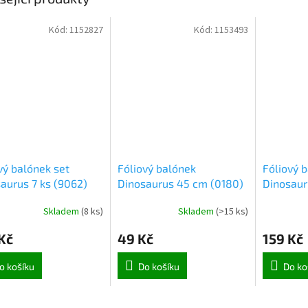
Kód:
1152827
Kód:
1153493
vý balónek set
Fóliový balónek
Fóliový 
aurus 7 ks (9062)
Dinosaurus 45 cm (0180)
Dinosaur
Skladem
(
8 ks
)
Skladem
(
>15 ks
)
Kč
49 Kč
159 Kč
o košíku
Do košíku
Do ko