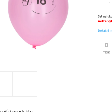
Set nafuk
nelze vy
Detailní 
TISK
sející produkty