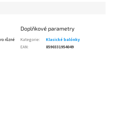
Doplňkové parametry
pro různé
Kategorie
:
Klasické balónky
EAN
:
8590331954049