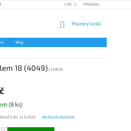
ERTIFIKÁTY A NÁVODY
OBCHODNÍ PODMÍNKY
CZK
Přihlášení
OCHRANA OSOBNÍCH 
NÁKUPNÍ
Prázdný košík
KOŠÍK
ra
Blog
slem 18 (4049)
1159535
č
dem
(
8 ks
)
oručit do:
11.8.2026
Možnosti doručení