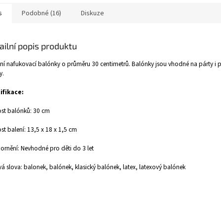
s
Podobné (16)
Diskuze
ailní popis produktu
tní nafukovací balónky o průměru 30 centimetrů. Balónky jsou vhodné na párty i 
y.
ifikace:
ost balónků: 30 cm
ost balení: 13,5 x 18 x 1,5 cm
rnění: Nevhodné pro děti do 3 let
vá slova: balonek, balónek, klasický balónek, latex, latexový balónek