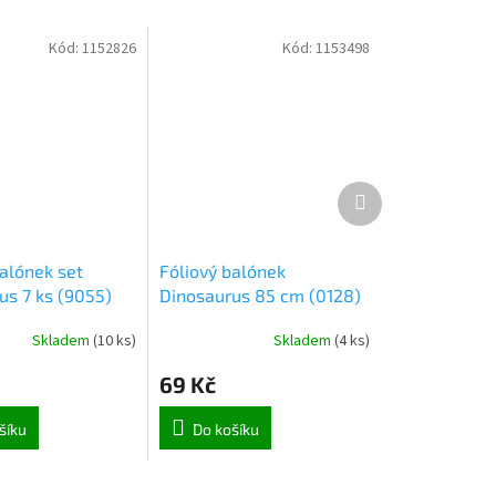
Kód:
1152826
Kód:
1153498
Další
produkt
balónek set
Fóliový balónek
us 7 ks (9055)
Dinosaurus 85 cm (0128)
Skladem
(
10 ks
)
Skladem
(
4 ks
)
69 Kč
šíku
Do košíku