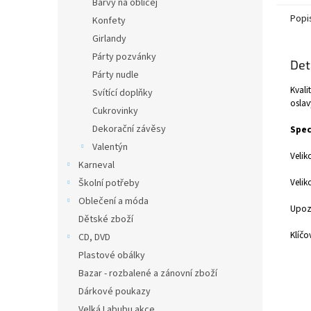
Barvy na obličej
Popi
Konfety
Girlandy
Párty pozvánky
Det
Párty nudle
Kvali
Svítící doplňky
oslav
Cukrovinky
Dekorační závěsy
Spec
Valentýn
Velik
Karneval
Velik
Školní potřeby
Oblečení a móda
Upozo
Dětské zboží
Klíčo
CD, DVD
Plastové obálky
Bazar - rozbalené a zánovní zboží
Dárkové poukazy
Velká Labubu akce