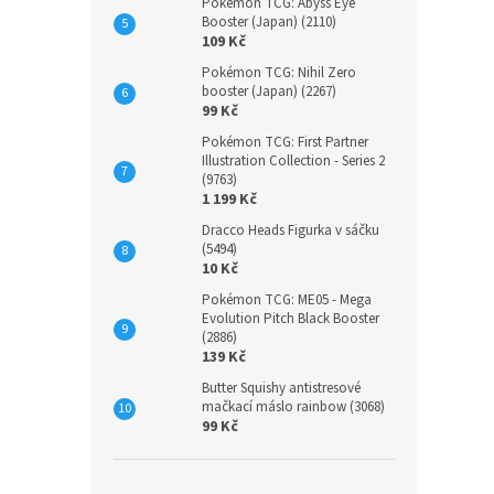
Pokémon TCG: Abyss Eye
Booster (Japan) (2110)
109 Kč
Pokémon TCG: Nihil Zero
booster (Japan) (2267)
99 Kč
Pokémon TCG: First Partner
Illustration Collection - Series 2
(9763)
1 199 Kč
Dracco Heads Figurka v sáčku
(5494)
10 Kč
Pokémon TCG: ME05 - Mega
Evolution Pitch Black Booster
(2886)
139 Kč
Butter Squishy antistresové
mačkací máslo rainbow (3068)
99 Kč