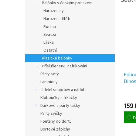
Balónky s českým potiskem
Narozeniny
Narození dítěte
Rodina
Svatba
Láska
Ostatní
Klasické balónky
Příslušenství, nafukování
Párty sety
Fólio
Dinos
Lampiony
Jídelní soupravy a nádobí
Kloboučky a frkačky
159 
Dárkové a párty tašky
Párty svíčky
D
Fontány do dortu
Dortové zápichy