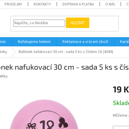
PRODEJNY
KONTAKTY
DOPRAVA A PLATBA
O NÁS
C
HLEDAT
 nás
Nafukujeme heliem
Reklamace a vrácení zboží
Karié
ónky
Balónek nafukovací 30 cm - sada 5 ks s číslem 18 (4049)
nek nafukovací 30 cm - sada 5 ks s čí
Wiky
19 K
Měrná
Skla
cena:
Můžeme d