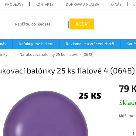
PRODEJNY
KONTAKTY
DOPRAVA A PLATBA
O NÁS
C
HLEDAT
 nás
Nafukujeme heliem
Reklamace a vrácení zboží
Karié
ónky
Nafukovací balónky 25 ks fialové 4 (0648)
kovací balónky 25 ks fialové 4 (0648)
79 
Měrná
Skla
cena:
Můžeme d