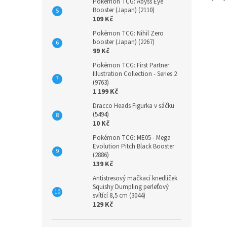
Pokémon TCG: Abyss Eye
Booster (Japan) (2110)
109 Kč
Pokémon TCG: Nihil Zero
booster (Japan) (2267)
99 Kč
Pokémon TCG: First Partner
Illustration Collection - Series 2
(9763)
1 199 Kč
Dracco Heads Figurka v sáčku
(5494)
10 Kč
Pokémon TCG: ME05 - Mega
Evolution Pitch Black Booster
(2886)
139 Kč
Antistresový mačkací knedlíček
Squishy Dumpling perleťový
svítící 8,5 cm (3044)
129 Kč