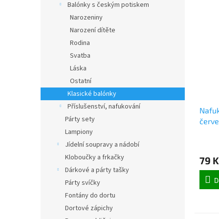
Balónky s českým potiskem
Narozeniny
Narození dítěte
Rodina
Svatba
Láska
Ostatní
Klasické balónky
Příslušenství, nafukování
Nafuk
Párty sety
červe
Lampiony
Jídelní soupravy a nádobí
Kloboučky a frkačky
79 K
Dárkové a párty tašky
D
Párty svíčky
Fontány do dortu
Dortové zápichy