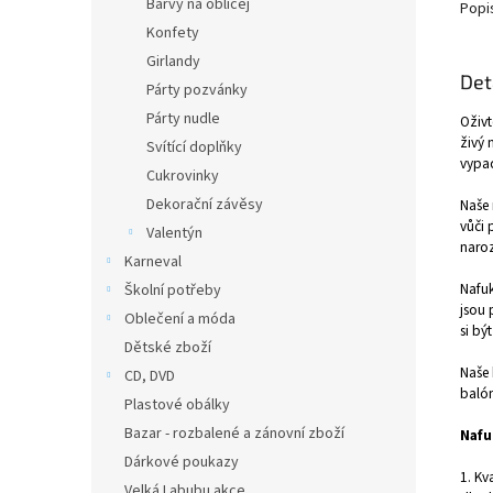
Barvy na obličej
Popi
Konfety
Girlandy
Det
Párty pozvánky
Párty nudle
Oživt
živý 
Svítící doplňky
vypad
Cukrovinky
Dekorační závěsy
Naše 
vůči 
Valentýn
naroz
Karneval
Nafuk
Školní potřeby
jsou 
Oblečení a móda
si bý
Dětské zboží
Naše 
CD, DVD
balón
Plastové obálky
Bazar - rozbalené a zánovní zboží
Nafu
Dárkové poukazy
1. Kv
Velká Labubu akce