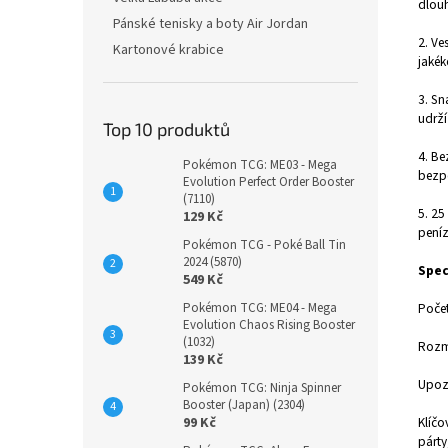
dlouh
Pánské tenisky a boty Air Jordan
2. Ve
Kartonové krabice
jakék
3. Sn
udrží
Top 10 produktů
4. Be
Pokémon TCG: ME03 - Mega
bezpe
Evolution Perfect Order Booster
(7110)
5. 25
129 Kč
peníz
Pokémon TCG - Poké Ball Tin
2024 (5870)
Spec
549 Kč
Pokémon TCG: ME04 - Mega
Počet
Evolution Chaos Rising Booster
(1032)
Rozmě
139 Kč
Upozo
Pokémon TCG: Ninja Spinner
Booster (Japan) (2304)
99 Kč
Klíčo
párty