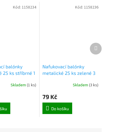
Kód:
1158234
Kód:
1158236
Další
produkt
cí balónky
Nafukovací balónky
 25 ks stříbrné 1
metalické 25 ks zelené 3
(0631)
Skladem
(
1 ks
)
Skladem
(
3 ks
)
79 Kč
šíku
Do košíku