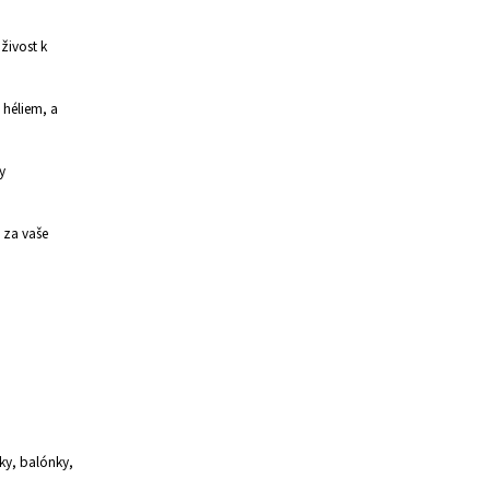
živost k
 héliem, a
y
 za vaše
ky, balónky,