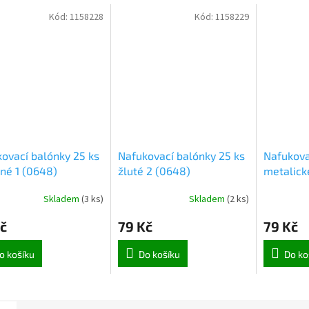
Kód:
1158228
Kód:
1158229
ovací balónky 25 ks
Nafukovací balónky 25 ks
Nafukova
né 1 (0648)
žluté 2 (0648)
metalické
(0631)
Skladem
(
3 ks
)
Skladem
(
2 ks
)
č
79 Kč
79 Kč
o košíku
Do košíku
Do ko