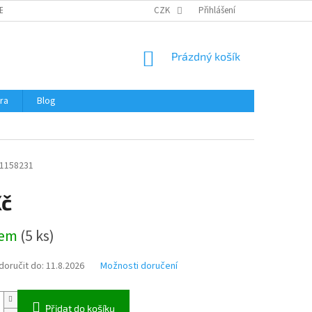
ERTIFIKÁTY A NÁVODY
OBCHODNÍ PODMÍNKY
CZK
Přihlášení
OCHRANA OSOBNÍCH 
NÁKUPNÍ
Prázdný košík
KOŠÍK
ra
Blog
1158231
Kč
dem
(
5 ks
)
oručit do:
11.8.2026
Možnosti doručení
Přidat do košíku