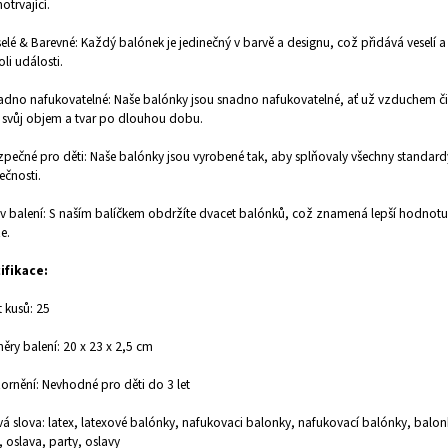
otrvající.
selé & Barevné: Každý balónek je jedinečný v barvě a designu, což přidává veselí a 
oli události.
adno nafukovatelné: Naše balónky jsou snadno nafukovatelné, ať už vzduchem či
 svůj objem a tvar po dlouhou dobu.
zpečné pro děti: Naše balónky jsou vyrobené tak, aby splňovaly všechny standard
čnosti.
 v balení: S naším balíčkem obdržíte dvacet balónků, což znamená lepší hodnotu
e.
ifikace:
 kusů: 25
ry balení: 20 x 23 x 2,5 cm
rnění: Nevhodné pro děti do 3 let
vá slova: latex, latexové balónky, nafukovaci balonky, nafukovací balónky, balon
, oslava, party, oslavy