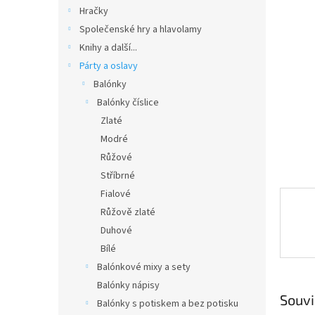
n
Hračky
e
Společenské hry a hlavolamy
l
Knihy a další...
Párty a oslavy
Balónky
Balónky číslice
Zlaté
Modré
Růžové
Stříbrné
Fialové
Růžově zlaté
Duhové
Bílé
Balónkové mixy a sety
Balónky nápisy
Souvi
Balónky s potiskem a bez potisku