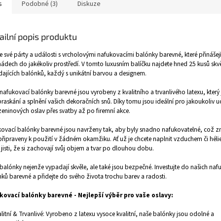
s
Podobné (3)
Diskuze
ailní popis produktu
e své párty a události s vrcholovými nafukovacími balónky barevné, které přinášejí
nádech do jakékoliv prostředí. V tomto luxusním balíčku najdete hned 25 kusů skv
ajících balónků, každý s unikátní barvou a designem.
nafukovací balónky barevné jsou vyrobeny z kvalitního a trvanlivého latexu, který
praskání a splnění vašich dekoračních snů. Díky tomu jsou ideální pro jakoukoliv 
eninových oslav přes svatby až po firemní akce.
ovací balónky barevné jsou navrženy tak, aby byly snadno nafukovatelné, což 
připraveny k použití v žádném okamžiku. Ať už je chcete naplnit vzduchem či hél
t jisti, že si zachovají svůj objem a tvar po dlouhou dobu.
balónky nejenže vypadají skvěle, ale také jsou bezpečné.
Investujte do našich naf
ků barevné a přidejte do svého života trochu barev a radosti.
kovací balónky barevné - Nejlepší výběr pro vaše oslavy:
alitní & Trvanlivé: Vyrobeno z latexu vysoce kvalitní, naše balónky jsou odolné a