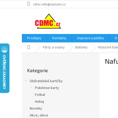
Přejít
cdmc-info@seznam.cz
na
obsah
Prodejny
Kontakty
Doprava a platba
O
Domů
Párty a oslavy
Balónky
Klasické bal
P
Nafu
o
Přeskočit
s
Kategorie
kategorie
t
r
Sběratelské kartičky
a
Pokémon karty
n
Fotbal
n
í
Hokej
p
Novinky
a
Akce, sleva