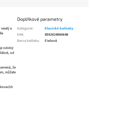
Doplňkové parametry
 veselý a
Kategorie
:
Klasické balónky
ěle
EAN
:
8592024060648
Barva balónku
:
Fialová
 je odolný
událost, od
znamená, že
iem, můžete
ukovacích