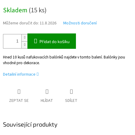
Měrná
Skladem
(
15 ks
)
cena:
Můžeme doručit do:
11.8.2026
Možnosti doručení
Přidat do košíku
Hned 10 kusů nafukovacích balónků najdete v tomto balení. Balónky jsou
vhodné pro dekorace.
Detailní informace
ZEPTAT SE
HLÍDAT
SDÍLET
Související produkty