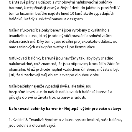
Oživte své párty a události s vrcholovými nafukovacími balónky
barevné, které přinášejí veselý a živý nádech do jakékoliv prostředí. V
tomto luxusním balíčku najdete hned 10 kusů skvěle vypadajících
balónků, každý s unikátní barvou a designem.
Naše nafukovací balónky barevné jsou vyrobeny z kvalitního a
trvanlivého latexu, který je odolný vůči praskání a splnění vašich
dekoračních snů. Díky tomu jsou ideální pro jakoukoliv událost, od
narozeninových oslav přes svatby až po firemní akce.
Nafukovací balónky barevné jsou navrženy tak, aby byly snadno
nafukovatelné, což znamená, že jsou připraveny k použití v žádném
okamžiku. Ať už je chcete naplnit vzduchem či héliem, můžete si být
jisti, že si zachovají svůj objem a tvar po dlouhou dobu.
Naše balónky nejenže vypadají skvěle, ale také jsou
bezpečné.
Investujte do našich nafukovacích balónků barevné a
přidejte do svého života trochu barev a radosti.
Nafukovací balónky barevné - Nejlepší výběr pro vaše oslavy:
1. Kvalitní & Trvanlivé: Vyrobeno z latexu vysoce kvalitní, naše balónky
jsou odolné a dlouhotrvající.