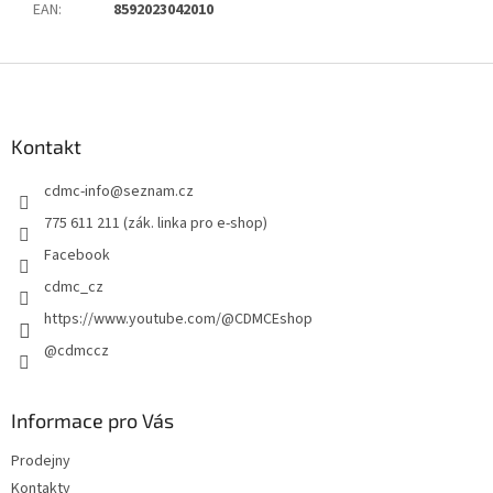
EAN
:
8592023042010
Z
á
p
a
Kontakt
t
cdmc-info
@
seznam.cz
í
775 611 211 (zák. linka pro e-shop)
Facebook
cdmc_cz
https://www.youtube.com/@CDMCEshop
@cdmccz
Informace pro Vás
Prodejny
Kontakty