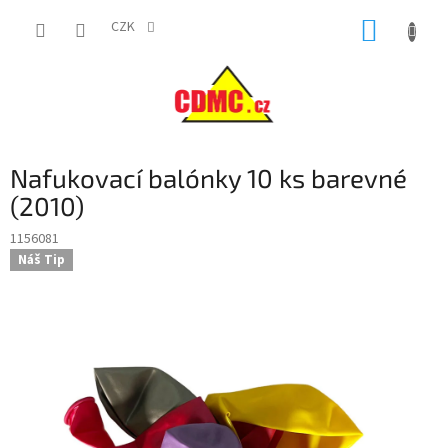
Přejít
NÁKUP
na
CZK
obsah
KOŠÍK
Nafukovací balónky 10 ks barevné
(2010)
1156081
Náš Tip