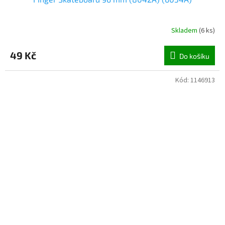
Skladem
(
6 ks
)
49 Kč
Do košíku
Kód:
1146913