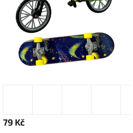
79 Kč
Měrná