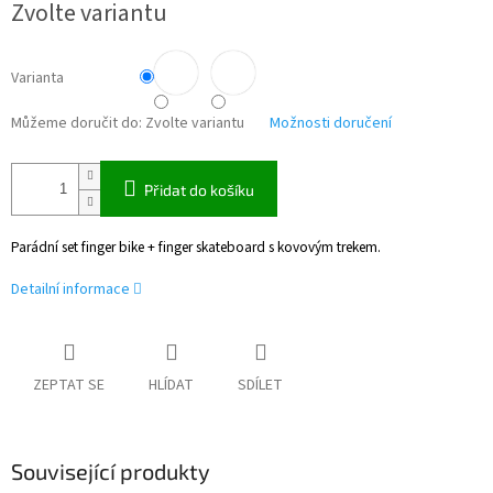
Zvolte variantu
cena:
Varianta
Můžeme doručit do:
Zvolte variantu
Možnosti doručení
Přidat do košíku
Parádní set finger bike + finger skateboard s kovovým trekem.
Detailní informace
ZEPTAT SE
HLÍDAT
SDÍLET
Související produkty