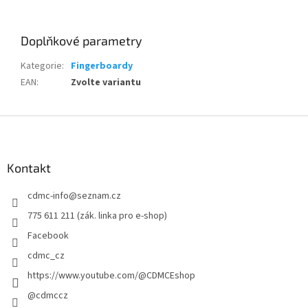
Doplňkové parametry
Kategorie
:
Fingerboardy
EAN
:
Zvolte variantu
Z
á
p
a
Kontakt
t
cdmc-info
@
seznam.cz
í
775 611 211 (zák. linka pro e-shop)
Facebook
cdmc_cz
https://www.youtube.com/@CDMCEshop
@cdmccz