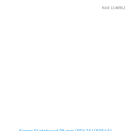
Kód:
1146912
Finger Skateboard 96 mm (8042A) (6054A)