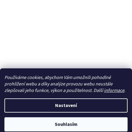
Používáme cookies, abychom Vám umožnili pohodlné
Sledovat na Instagramu
prohlížení webu a díky analýze provozu webu neustále
zlepšovali jeho funkce, výkon a použitelnost. Další
informace
.
Vytvořil Shoptet
Nastavení
Copyright 2026
cdmc.cz
. Všechna práva vyhrazena.
Upravit
Souhlasím
nastavení cookies