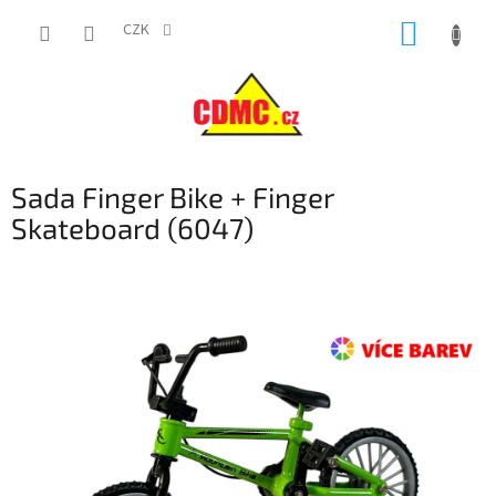
Přejít
NÁKUP
na
CZK
obsah
KOŠÍK
Sada Finger Bike + Finger
Skateboard (6047)