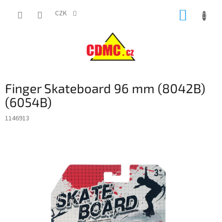
Přejít
NÁKUP
na
CZK
obsah
KOŠÍK
Finger Skateboard 96 mm (8042B)
(6054B)
1146913