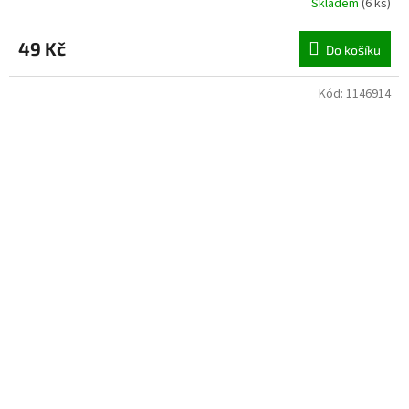
Skladem
(
6 ks
)
49 Kč
Do košíku
Kód:
1146914