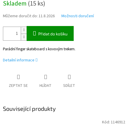
Skladem
(
15 ks
)
cena:
Můžeme doručit do:
11.8.2026
Možnosti doručení
Přidat do košíku
Parádní finger skateboard s kovovým trekem.
Detailní informace
ZEPTAT SE
HLÍDAT
SDÍLET
Související produkty
Kód:
1146912