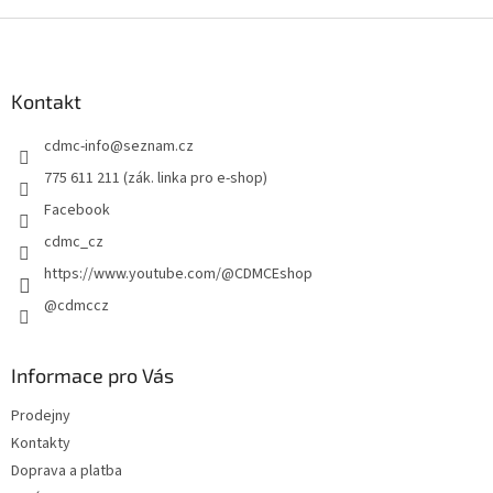
Z
á
p
a
Kontakt
t
cdmc-info
@
seznam.cz
í
775 611 211 (zák. linka pro e-shop)
Facebook
cdmc_cz
https://www.youtube.com/@CDMCEshop
@cdmccz
Informace pro Vás
Prodejny
Kontakty
Doprava a platba