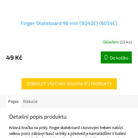
Finger Skateboard 96 mm (8042C) (6054C)
Skladem
(
15 ks
)
49 Kč
Do košíku
ZOBRAZIT VŠECHNY SOUVISEJÍCÍ PRODUKTY
Popis
Diskuze
Detailní popis produktu
Krásná hračka na prsty. Finger skateboard s kovovým trekem nabízí
velkou porci zábavy! Nauč se triky a předveď je kamarádům! V balení