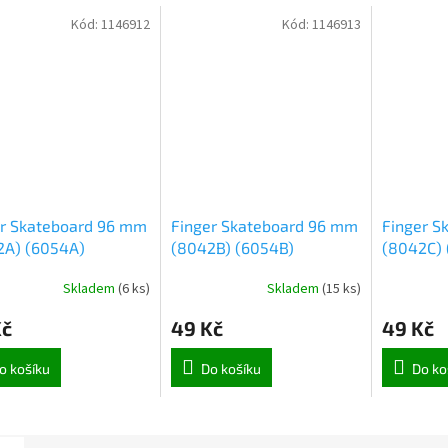
Kód:
1146912
Kód:
1146913
er Skateboard 96 mm
Finger Skateboard 96 mm
Finger S
2A) (6054A)
(8042B) (6054B)
(8042C) 
Skladem
(
6 ks
)
Skladem
(
15 ks
)
Kč
49 Kč
49 Kč
o košíku
Do košíku
Do ko