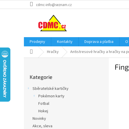
Přejít
cdmc-info@seznam.cz
na
obsah
Prodejny
Kontakty
Doprava a platba
O
Domů
Hračky
Antistresové hračky a hračky na p
P
Fin
o
Přeskočit
s
Kategorie
kategorie
t
r
Sběratelské kartičky
a
Pokémon karty
n
Fotbal
n
í
Hokej
p
Novinky
a
Akce, sleva