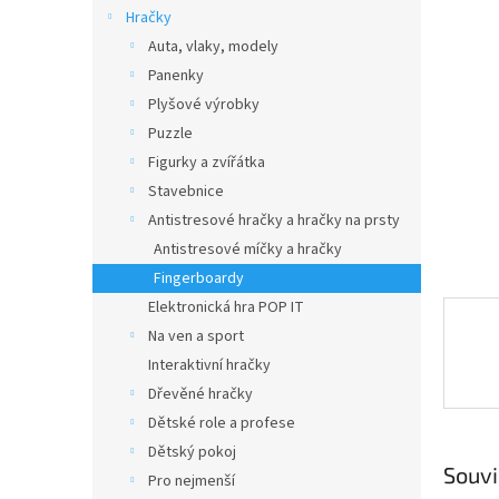
n
Hračky
e
Auta, vlaky, modely
l
Panenky
Plyšové výrobky
Puzzle
Figurky a zvířátka
Stavebnice
Antistresové hračky a hračky na prsty
Antistresové míčky a hračky
Fingerboardy
Elektronická hra POP IT
Na ven a sport
Interaktivní hračky
Dřevěné hračky
Dětské role a profese
Dětský pokoj
Souvi
Pro nejmenší