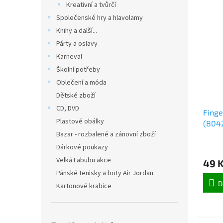
Kreativní a tvůrčí
Společenské hry a hlavolamy
Knihy a další...
Párty a oslavy
Karneval
Školní potřeby
Oblečení a móda
Dětské zboží
CD, DVD
Fing
Plastové obálky
(804
Bazar - rozbalené a zánovní zboží
Dárkové poukazy
Velká Labubu akce
49 
Pánské tenisky a boty Air Jordan
D
Kartonové krabice