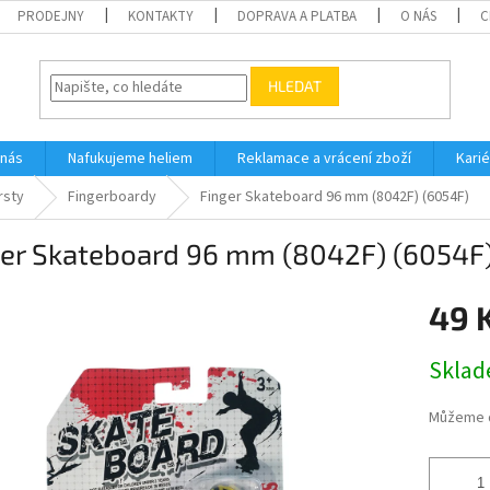
PRODEJNY
KONTAKTY
DOPRAVA A PLATBA
O NÁS
C
HLEDAT
 nás
Nafukujeme heliem
Reklamace a vrácení zboží
Karié
rsty
Fingerboardy
Finger Skateboard 96 mm (8042F) (6054F)
ger Skateboard 96 mm (8042F) (6054F
49 
Měrná
Skla
cena:
Můžeme d