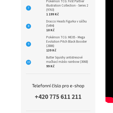
Pokémon TCG: First Partner
Illustration Collection - Series 2
(9763)
1 199 Kč
Dracco Heads Figurka v sáčku
(5494)
10 Kč
Pokémon TCG: ME05 - Mega
Evolution Pitch Black Booster
(2886)
139 Kč
Butter Squishy antistresové
mačkací máslo rainbow (3068)
99 Kč
Telefonní číslo pro e-shop
+420 775 611 211