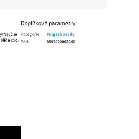
Doplňkové parametry
y! Nauč se
Kategorie
:
Fingerboardy
klíč a cool
EAN
:
8592022068042