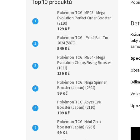
Top 10 produktů
Popi
Pokémon TCG: ME03 - Mega
Evolution Perfect Order Booster
Det
(7110)
129 Kč
Krásn
Pokémon TCG - Poké Ball Tin
triky
2024 (5870)
samo
549 Kč
Pokémon TCG: ME04 - Mega
Spec
Evolution Chaos Rising Booster
(1032)
Obsah
139 Kč
Délk
Pokémon TCG: Ninja Spinner
Booster (Japan) (2304)
99 Kč
Velik
Pokémon TCG: Abyss Eye
Upozo
Booster (Japan) (2110)
109 Kč
Pokémon TCG: Nihil Zero
booster (Japan) (2267)
99 Kč