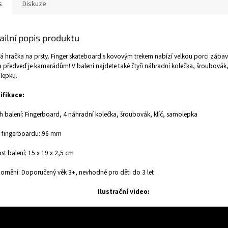
s
Diskuze
ailní popis produktu
á hračka na prsty. Finger skateboard s kovovým trekem nabízí velkou porci zábav
 a předveď je kamarádům! V balení najdete také čtyři náhradní kolečka, šroubovák, 
lepku.
ifikace:
 balení: Fingerboard, 4 náhradní kolečka, šroubovák, klíč, samolepka
a fingerboardu: 96 mm
ost balení: 15 x 19 x 2,5 cm
rnění: Doporučený věk 3+, nevhodné pro děti do 3 let
Ilustrační video: