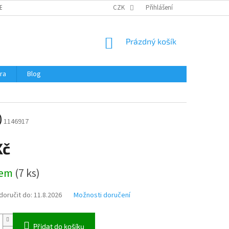
ERTIFIKÁTY A NÁVODY
OBCHODNÍ PODMÍNKY
CZK
Přihlášení
OCHRANA OSOBNÍCH 
NÁKUPNÍ
Prázdný košík
KOŠÍK
ra
Blog
)
1146917
Kč
dem
(
7 ks
)
oručit do:
11.8.2026
Možnosti doručení
Přidat do košíku