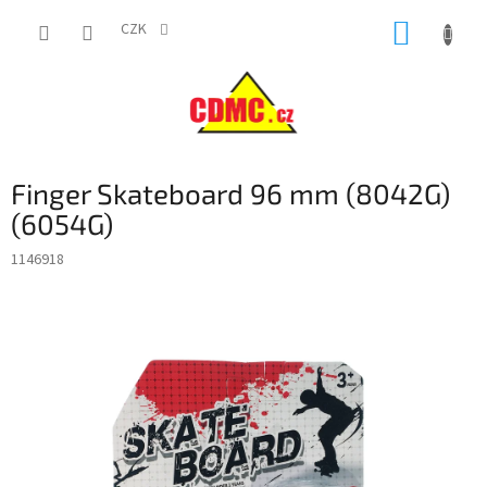
Přejít
NÁKUP
na
CZK
obsah
KOŠÍK
Finger Skateboard 96 mm (8042G)
(6054G)
1146918