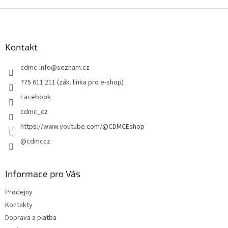
Z
á
p
a
Kontakt
t
cdmc-info
@
seznam.cz
í
775 611 211 (zák. linka pro e-shop)
Facebook
cdmc_cz
https://www.youtube.com/@CDMCEshop
@cdmccz
Informace pro Vás
Prodejny
Kontakty
Doprava a platba