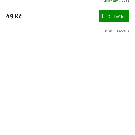
Skladem
(
6 ks
)
49 Kč
Do košíku
Kód:
1146913