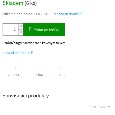
Skladem
(
6 ks
)
cena:
Můžeme doručit do:
11.8.2026
Možnosti doručení
Přidat do košíku
Parádní finger skateboard s kovovým trekem.
Detailní informace
ZEPTAT SE
HLÍDAT
SDÍLET
Související produkty
Kód:
1146912