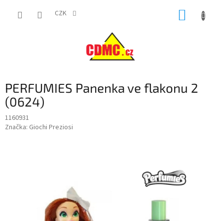
Přejít
NÁKUP
na
CZK
obsah
KOŠÍK
PERFUMIES Panenka ve flakonu 2
(0624)
1160931
Značka:
Giochi Preziosi