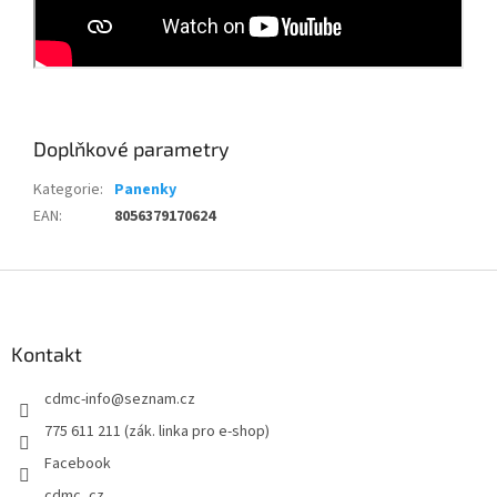
Doplňkové parametry
Kategorie
:
Panenky
EAN
:
8056379170624
Z
á
p
a
Kontakt
t
cdmc-info
@
seznam.cz
í
775 611 211 (zák. linka pro e-shop)
Facebook
cdmc_cz