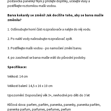
postavička panenky! Nyní jí přidejte doplňky, učesejte vlasy a
postříkejte roztomilou mašli vodou.
Barva kokardy se změní! Jak docílíte toho, aby se barva mašle
změnila?
1. Odšroubujte horní část rozprašovače a nalijte do něj vodu.
2. Po nalití vody našroubujte rozprašovač zpět.
3. Postříkejte mašli vodou - po namočení změní barvu.
4. po zaschnutí se barva mašle vrátí do původní podoby.
Specifikace:
Velikost: 14 cm
Velikost balení: 14,5 x 16 x 10 cm
Upozornění: Doporučený věk 3+, nevhodné pro děti do 3 let
Klíčová slova: parfem, parfém, panenka, panenky, panenka parfém,
panenka parfum, parfumes, perfumes, perfum