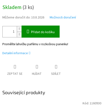
Měrná
Skladem
(
3 ks
)
cena:
Můžeme doručit do:
10.8.2026
Možnosti doručení
Přidat do košíku
Proměňte lahvičku parfému v rozkošnou panenku!
Detailní informace
ZEPTAT SE
HLÍDAT
SDÍLET
Související produkty
Kód:
1160930