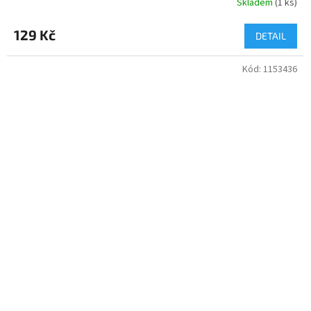
Skladem
(
1 ks
)
129 Kč
DETAIL
Kód:
1153436