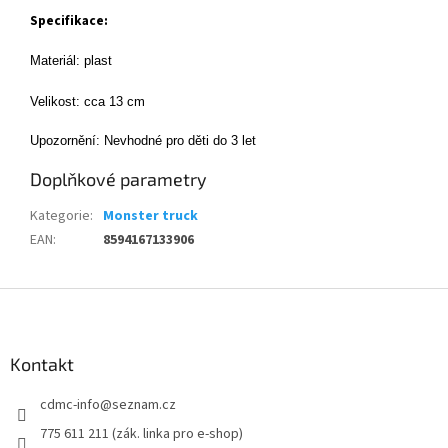
Specifikace:
Materiál: plast
Velikost: cca 13 cm
Upozornění: Nevhodné pro děti do 3 let
Doplňkové parametry
Kategorie
:
Monster truck
EAN
:
8594167133906
Z
á
p
a
Kontakt
t
cdmc-info
@
seznam.cz
í
775 611 211 (zák. linka pro e-shop)