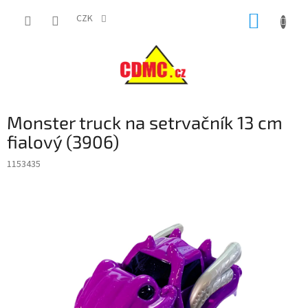
Přejít
NÁKUP
na
CZK
obsah
KOŠÍK
Monster truck na setrvačník 13 cm
fialový (3906)
1153435