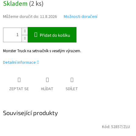
Skladem
(
2 ks
)
cena:
Můžeme doručit do:
11.8.2026
Možnosti doručení
Přidat do košíku
Monster Truck na setrvačník s veselým výrazem.
Detailní informace
ZEPTAT SE
HLÍDAT
SDÍLET
Související produkty
Kód:
52857/ZLU