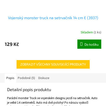
Vojenský monster truck na setrvačník 14 cm E (3937)
Skladem
(
1 ks
)
129 Kč
Do košíku
ZOBRAZIT VŠECHNY SOUVISEJÍCÍ PRODUKTY
Popis
Podobné (5)
Diskuze
Detailní popis produktu
Parádní monster Truck ve vojenském designu jezdí na setrvačník. Auto
je velké 14 centimetrů. Auto má dvě polohy! Po nárazu vyskočí