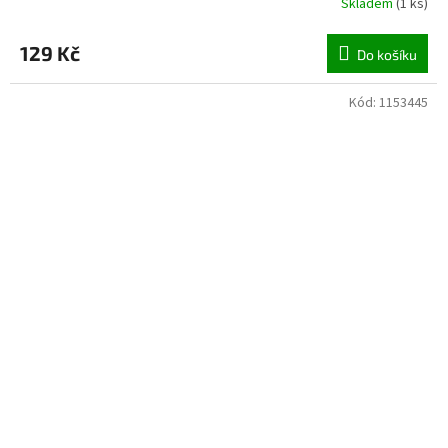
Skladem
(
1 ks
)
129 Kč
Do košíku
Kód:
1153445