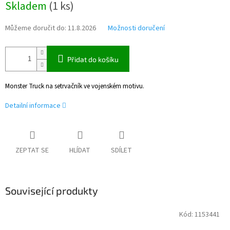
Skladem
(
1 ks
)
cena:
Můžeme doručit do:
11.8.2026
Možnosti doručení
Přidat do košíku
Monster Truck na setrvačník ve vojenském motivu.
Detailní informace
ZEPTAT SE
HLÍDAT
SDÍLET
Související produkty
Kód:
1153441