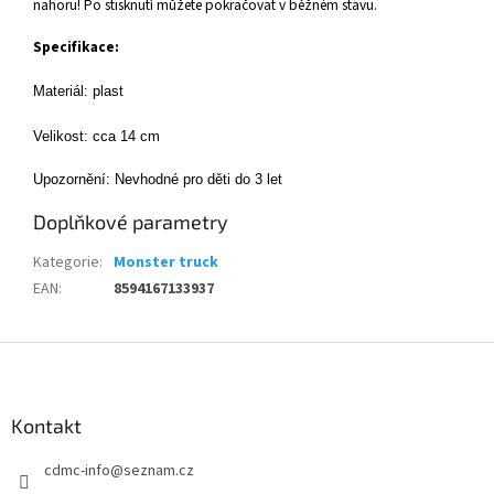
nahoru! Po stisknutí můžete pokračovat v běžném stavu.
Specifikace:
Materiál: plast
Velikost: cca 14 cm
Upozornění: Nevhodné pro děti do 3 let
Doplňkové parametry
Kategorie
:
Monster truck
EAN
:
8594167133937
Z
á
p
a
Kontakt
t
cdmc-info
@
seznam.cz
í