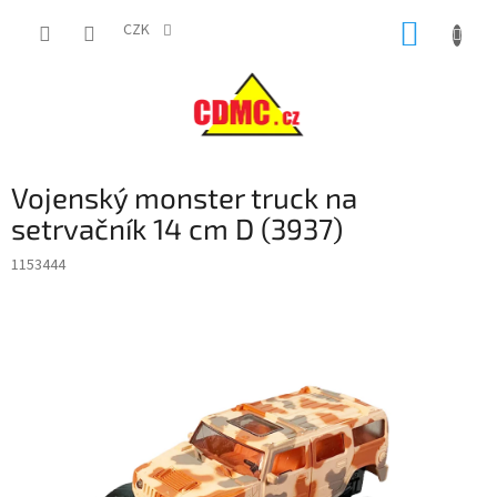
Přejít
NÁKUP
na
CZK
obsah
KOŠÍK
Vojenský monster truck na
setrvačník 14 cm D (3937)
1153444