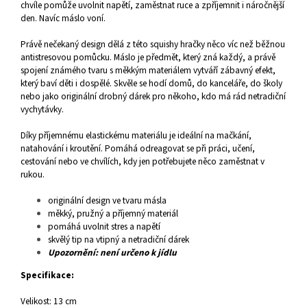
chvíle pomůže uvolnit napětí, zaměstnat ruce a zpříjemnit i náročnější
den. Navíc máslo voní.
Právě nečekaný design dělá z této squishy hračky něco víc než běžnou
antistresovou pomůcku. Máslo je předmět, který zná každý, a právě
spojení známého tvaru s měkkým materiálem vytváří zábavný efekt,
který baví děti i dospělé. Skvěle se hodí domů, do kanceláře, do školy
nebo jako originální drobný dárek pro někoho, kdo má rád netradiční
vychytávky.
Díky příjemnému elastickému materiálu je ideální na mačkání,
natahování i kroutění. Pomáhá odreagovat se při práci, učení,
cestování nebo ve chvílích, kdy jen potřebujete něco zaměstnat v
rukou.
originální design ve tvaru másla
měkký, pružný a příjemný materiál
pomáhá uvolnit stres a napětí
skvělý tip na vtipný a netradiční dárek
Upozornění: není určeno k jídlu
Specifikace:
Velikost: 13 cm