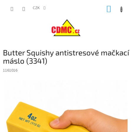
Přejít
NÁKUP
na
CZK
obsah
KOŠÍK
Butter Squishy antistresové mačkací
máslo (3341)
1161016