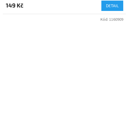
149 Kč
DETAIL
Kód:
1160909