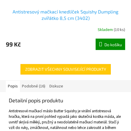
Antistresový mačkací knedlíček Squishy Dumpling
zvířátko 8,5 cm (3402)
Skladem
(
10 ks
)
99 Kč
Do košíku
ZOBRAZIT VŠECHNY SOUVISEJÍCÍ PRODUKTY
Popis
Podobné (16)
Diskuze
Detailní popis produktu
Antistresové mačkací máslo Butter Squishy je virální antistresová
hračka, která na první pohled vypadá jako skutečná kostka másla, ale
uvnitř skrývá měkký, pružný a neodolatelně mačkací materiál. Stačí ji
vzít do ruky, zmáčknout, natáhnout nebo lehce zakroutit a během