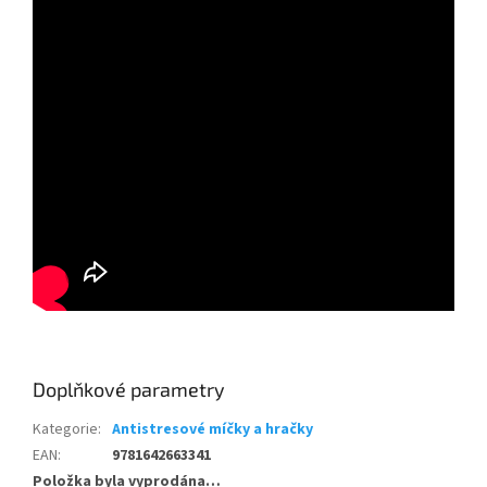
Doplňkové parametry
Kategorie
:
Antistresové míčky a hračky
EAN
:
9781642663341
Položka byla vyprodána…