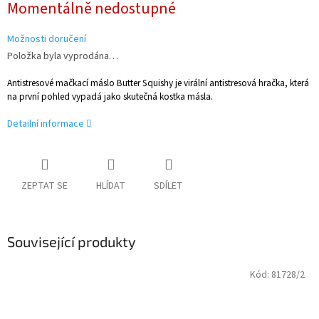
Momentálně nedostupné
cena:
Možnosti doručení
Položka byla vyprodána…
Antistresové mačkací máslo Butter Squishy je virální antistresová hračka, která
na první pohled vypadá jako skutečná kostka másla.
Detailní informace
ZEPTAT SE
HLÍDAT
SDÍLET
Související produkty
Kód:
81728/2