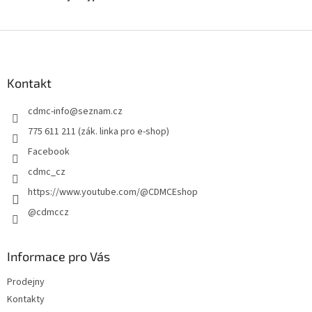
Z
á
p
a
Kontakt
t
cdmc-info
@
seznam.cz
í
775 611 211 (zák. linka pro e-shop)
Facebook
cdmc_cz
https://www.youtube.com/@CDMCEshop
@cdmccz
Informace pro Vás
Prodejny
Kontakty