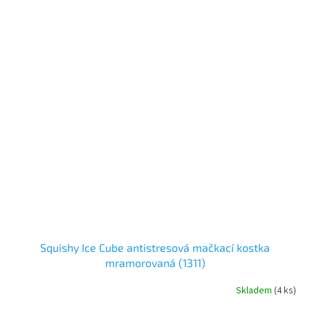
Squishy Ice Cube antistresová mačkací kostka
mramorovaná (1311)
Skladem
(
4 ks
)