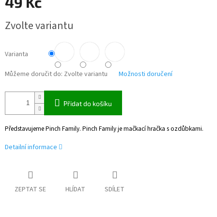
49 Kč
Měrná
Zvolte variantu
cena:
Varianta
Můžeme doručit do:
Zvolte variantu
Možnosti doručení
Přidat do košíku
Představujeme Pinch Family. Pinch Family je mačkací hračka s ozdůbkami.
Detailní informace
ZEPTAT SE
HLÍDAT
SDÍLET