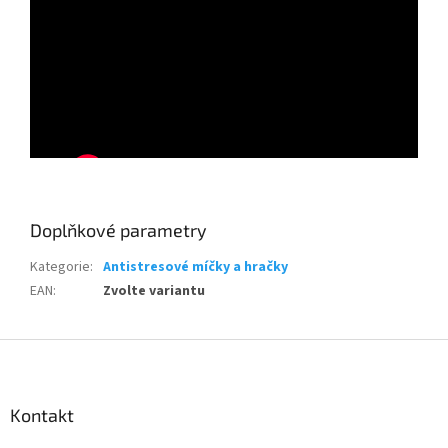
Doplňkové parametry
Kategorie
:
Antistresové míčky a hračky
EAN
:
Zvolte variantu
Z
á
p
a
Kontakt
t