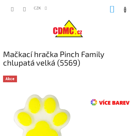
Přejít
NÁKUP
na
CZK
obsah
KOŠÍK
Mačkací hračka Pinch Family
chlupatá velká (5569)
Akce