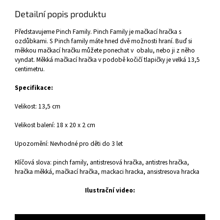
Detailní popis produktu
Představujeme Pinch Family. Pinch Family je mačkací hračka s
ozdůbkami. S Pinch family máte hned dvě možnosti hraní. Buď si
měkkou mačkací hračku můžete ponechat v obalu, nebo ji z něho
vyndat. Měkká mačkací hračka v podobě kočičí tlapičky je velká 13,5
centimetru.
Specifikace:
Velikost: 13,5 cm
Velikost balení: 18 x 20 x 2 cm
Upozornění: Nevhodné pro děti do 3 let
Klíčová slova: pinch family, antistresová hračka, antistres hračka,
hračka měkká, mačkací hračka, mackaci hracka, ansistresova hracka
Ilustrační video: