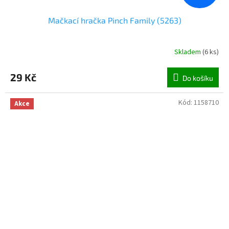
Mačkací hračka Pinch Family (5263)
Skladem
(
6 ks
)
29 Kč
Do košíku
Kód:
1158710
Akce