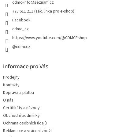
cdmc-info
@
seznam.cz
í
775 611 211 (zák. linka pro e-shop)
Facebook
cdmc_cz
https://www.youtube.com/@CDMCEshop
@cdmccz
Informace pro Vás
Prodejny
Kontakty
Doprava a platba
O nás
Certifikáty a návody
Obchodní podmínky
Ochrana osobních údajů
Reklamace a vrácení zboží