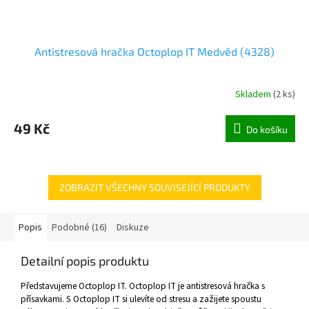
Antistresová hračka Octoplop IT Medvěd (4328)
Skladem
(
2 ks
)
49 Kč
Do košíku
ZOBRAZIT VŠECHNY SOUVISEJÍCÍ PRODUKTY
Popis
Podobné (16)
Diskuze
Detailní popis produktu
Představujeme Octoplop IT. Octoplop IT je antistresová hračka s
přísavkami. S Octoplop IT si ulevíte od stresu a zažijete spoustu