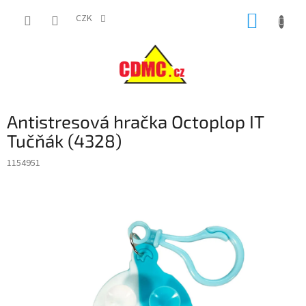
Přejít
NÁKUP
na
CZK
obsah
KOŠÍK
Antistresová hračka Octoplop IT
Tučňák (4328)
1154951