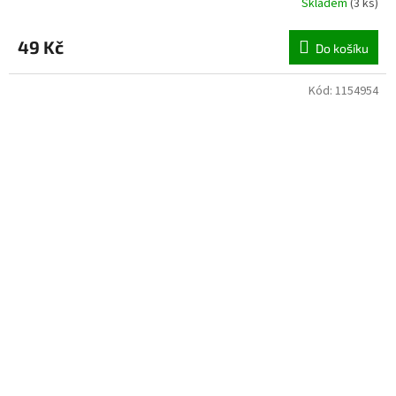
Skladem
(
3 ks
)
49 Kč
Do košíku
Kód:
1154954