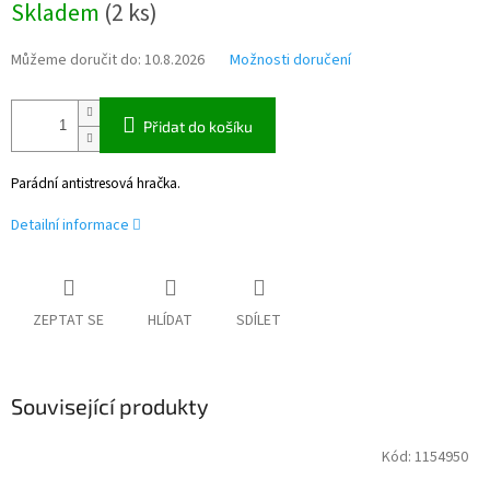
Skladem
(
2 ks
)
cena:
Můžeme doručit do:
10.8.2026
Možnosti doručení
Přidat do košíku
Parádní antistresová hračka.
Detailní informace
ZEPTAT SE
HLÍDAT
SDÍLET
Související produkty
Kód:
1154950