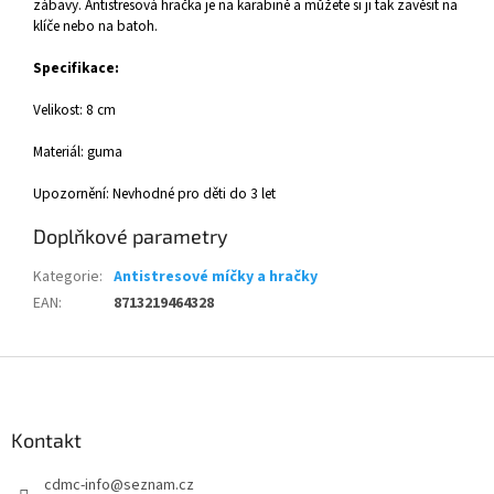
zábavy. Antistresová hračka je na karabině a můžete si ji tak zavěsit na
klíče nebo na batoh.
Specifikace:
Velikost: 8 cm
Materiál: guma
Upozornění: Nevhodné pro děti do 3 let
Doplňkové parametry
Kategorie
:
Antistresové míčky a hračky
EAN
:
8713219464328
Z
á
p
a
Kontakt
t
cdmc-info
@
seznam.cz
í